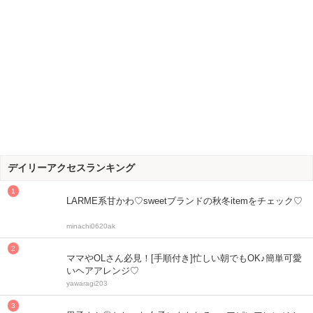
デイリーアクセスランキング
LARME系甘かわ♡sweetブランドの秋冬itemをチェック♡
minachi0620ak
ママやOLさん必見！[手順付き]忙しい朝でもOK♪簡単可愛
いヘアアレンジ♡
yawaragi203