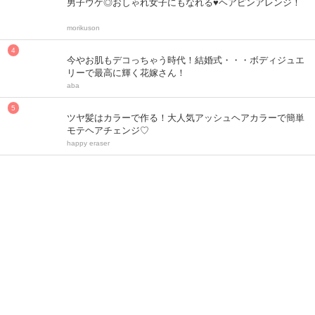
男子ウケ◎おしゃれ女子にもなれる♥ヘアピンアレンジ！
morikuson
今やお肌もデコっちゃう時代！結婚式・・・ボディジュエ
リーで最高に輝く花嫁さん！
aba
ツヤ髪はカラーで作る！大人気アッシュヘアカラーで簡単
モテヘアチェンジ♡
happy eraser