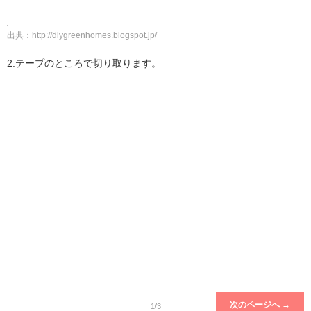
出典：
http://diygreenhomes.blogspot.jp/
2.テープのところで切り取ります。
次のページへ →
1/3