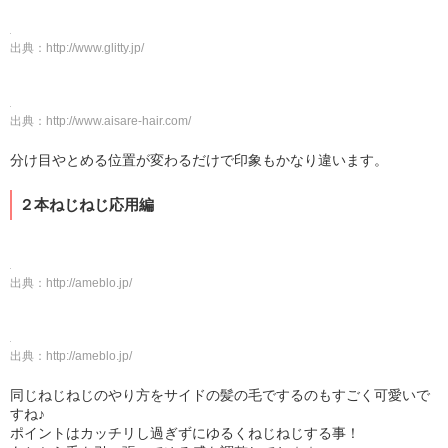
出典：
http://www.glitty.jp/
出典：
http://www.aisare-hair.com/
分け目やとめる位置が変わるだけで印象もかなり違います。
２本ねじねじ応用編
出典：
http://ameblo.jp/
出典：
http://ameblo.jp/
同じねじねじのやり方をサイドの髪の毛でするのもすごく可愛いで
すね♪
ポイントはカッチリし過ぎずにゆるくねじねじする事！