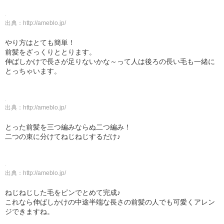
出典：
http://ameblo.jp/
やり方はとても簡単！
前髪をざっくりととります。
伸ばしかけで長さが足りないかな～って人は後ろの長い毛も一緒に
とっちゃいます。
出典：
http://ameblo.jp/
とった前髪を三つ編みならぬ二つ編み！
二つの束に分けてねじねじするだけ♪
出典：
http://ameblo.jp/
ねじねじした毛をピンでとめて完成♪
これなら伸ばしかけの中途半端な長さの前髪の人でも可愛くアレン
ジできますね。