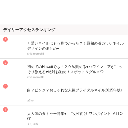
デイリーアクセスランキング
可愛いネイルはもう見つかった？！最旬の激カワ♡ネイル
デザインのまとめ♥
chibimomo88
初めてのHawaiiでも１２０％楽める♥ハワイマニアがこっ
そり教える♥絶対お勧め！スポット＆グルメ♡
chibimomo88
白？ピンク？おしゃれな人気ブライダルネイル2015年版♪
a2ko
大人気のタトゥー特集♥ “女性向け ワンポイントTATTO
O”
くりゆり