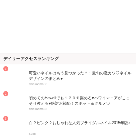
デイリーアクセスランキング
可愛いネイルはもう見つかった？！最旬の激カワ♡ネイル
デザインのまとめ♥
chibimomo88
初めてのHawaiiでも１２０％楽める♥ハワイマニアがこっ
そり教える♥絶対お勧め！スポット＆グルメ♡
chibimomo88
白？ピンク？おしゃれな人気ブライダルネイル2015年版♪
a2ko