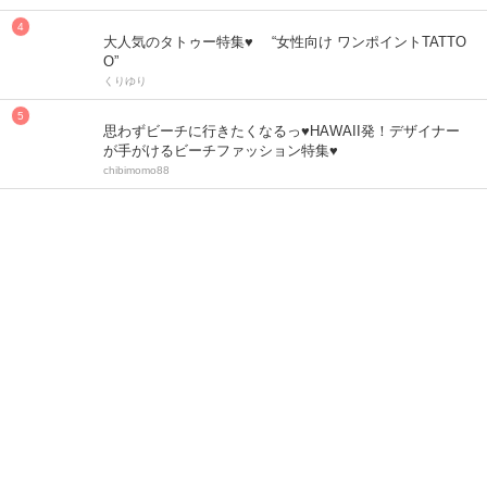
大人気のタトゥー特集♥ “女性向け ワンポイントTATTO
O”
くりゆり
思わずビーチに行きたくなるっ♥HAWAII発！デザイナー
が手がけるビーチファッション特集♥
chibimomo88