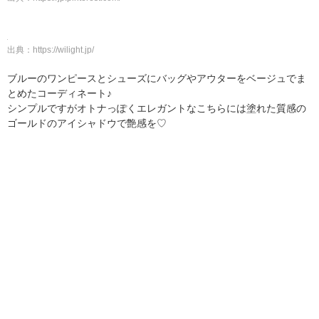
出典：
https://wilight.jp/
ブルーのワンピースとシューズにバッグやアウターをベージュでま
とめたコーディネート♪
シンプルですがオトナっぽくエレガントなこちらには塗れた質感の
ゴールドのアイシャドウで艶感を♡