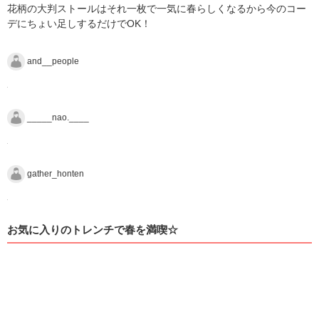
花柄の大判ストールはそれ一枚で一気に春らしくなるから今のコー
デにちょい足しするだけでOK！
and__people
_____nao.____
gather_honten
お気に入りのトレンチで春を満喫☆