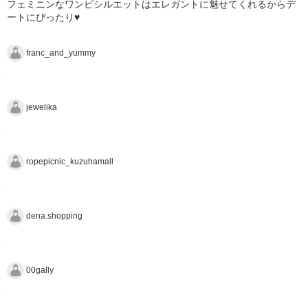
フェミニンなワンピシルエットはエレガントに魅せてくれるからデ
ートにぴったり♥
franc_and_yummy
jewelika
ropepicnic_kuzuhamall
dena.shopping
00gally