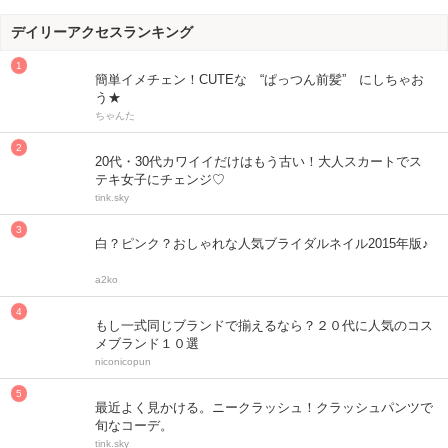
デイリーアクセスランキング
簡単イメチェン！CUTEな “ぱっつん前髪” にしちゃお
う★
ちゃんた
20代・30代カワイイだけはもう古い！大人スカートでス
テキ女子にチェンジ♡
tink.sky
白？ピンク？おしゃれな人気ブライダルネイル2015年版♪
a2ko
もし一式同じブランドで揃えるなら？２０代に人気のコス
メブランド１０選
niconicopun
最近よく見かける。ニークラッシュ！クラッシュパンツで
旬なコーデ。
tink.sky