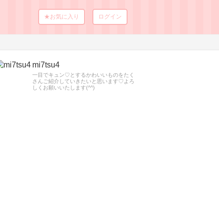
★お気に入り
ログイン
mi7tsu4
一目でキュン♡とするかわいいものをたく
さんご紹介していきたいと思います♡よろ
しくお願いいたします(^^)