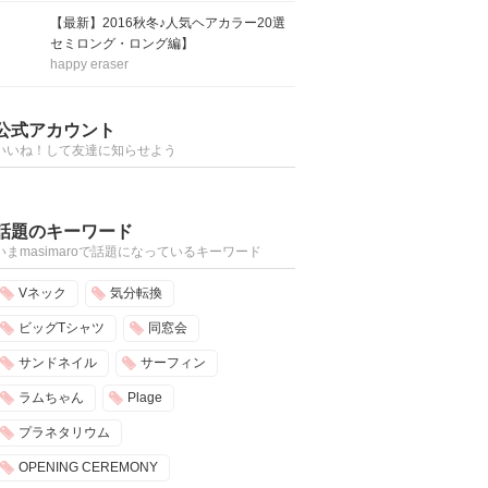
【最新】2016秋冬♪人気ヘアカラー20選
セミロング・ロング編】
happy eraser
公式アカウント
いいね！して友達に知らせよう
話題のキーワード
いまmasimaroで話題になっているキーワード
Vネック
気分転換
ビッグTシャツ
同窓会
サンドネイル
サーフィン
ラムちゃん
Plage
プラネタリウム
OPENING CEREMONY