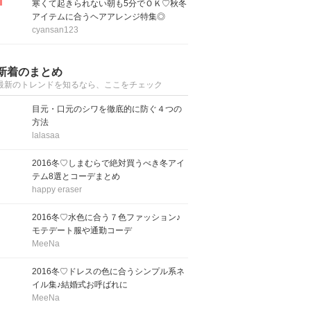
寒くて起きられない朝も5分でＯＫ♡秋冬
アイテムに合うヘアアレンジ特集◎
cyansan123
新着のまとめ
最新のトレンドを知るなら、ここをチェック
目元・口元のシワを徹底的に防ぐ４つの
方法
lalasaa
2016冬♡しまむらで絶対買うべき冬アイ
テム8選とコーデまとめ
happy eraser
2016冬♡水色に合う７色ファッション♪
モテデート服や通勤コーデ
MeeNa
2016冬♡ドレスの色に合うシンプル系ネ
イル集♪結婚式お呼ばれに
MeeNa