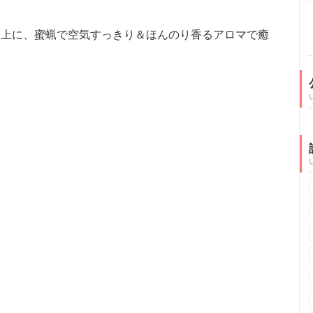
な上に、蜜蝋で空気すっきり＆ほんのり香るアロマで癒