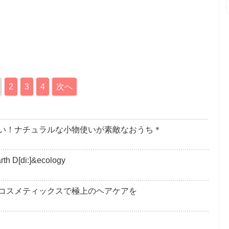
2
3
4
次へ
い！ナチュラルな小物使いが素敵なおうち＊
D[di:]&ecology
コスメティックスで極上のヘアケアを