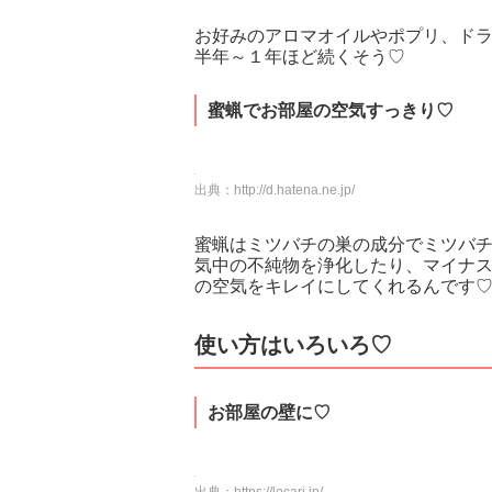
お好みのアロマオイルやポプリ、ド
半年～１年ほど続くそう♡
蜜蝋でお部屋の空気すっきり♡
出典：
http://d.hatena.ne.jp/
蜜蝋はミツバチの巣の成分でミツバ
気中の不純物を浄化したり、マイナ
の空気をキレイにしてくれるんです
使い方はいろいろ♡
お部屋の壁に♡