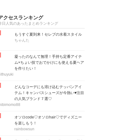
アクセスランキング
昨日人気のあったまとめランキング
もうすぐ夏到来！セレブの水着スタイル
ちゃんた
凝ったのなんて無理！手持ち定番アイテ
ム×ちょい技でおでかけにも使える夏ヘア
を作りたい！
ithuyuki
どんなコーデにも溶け込むテッパンアイ
テム！キャンパスシューズが今熱い♥注目
の人気ブランド７選♡
hibimomo88
オソロcode♡オソロhair♡でディズニー
を楽しもう！
rainbowsun