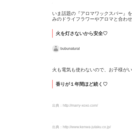
いま話題の『アロマワックスバー』
みのドライフラワーやアロマと合わ
火を灯さないから安全♡
bubunatural
火も電気も使わないので、お子様が
香りが１年間ほど続く♡
出典：
http://marry-xoxo.com/
出典：
http://www.kenwa-jutaku.co.jp/