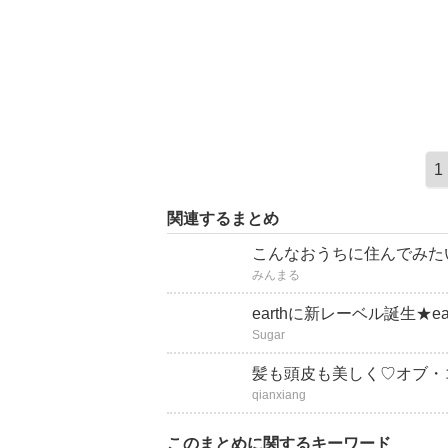
1
関連するまとめ
こんなおうちに住んでみた
みんまる
earthに新レーベル誕生★earth 
Sugar
髪も頭皮も美しく♡オブ・
qianxiang
このまとめに関するキーワード