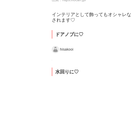
出典：
https://locari.jp/
インテリアとして飾ってもオシャレ
されます♡
ドアノブに♡
hisakooi
水回りに♡