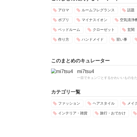
アロマ
ルームフレグランス
話題
ポプリ
マイナスイオン
空気清浄
ベッドルーム
クローゼット
玄関
作り方
ハンドメイド
習い事
このまとめのキュレーター
mi7tsu4
一目でキュン♡とするかわいいものをた
カテゴリ一覧
ファッション
ヘアスタイル
メイ
インテリア・雑貨
旅行・おでかけ