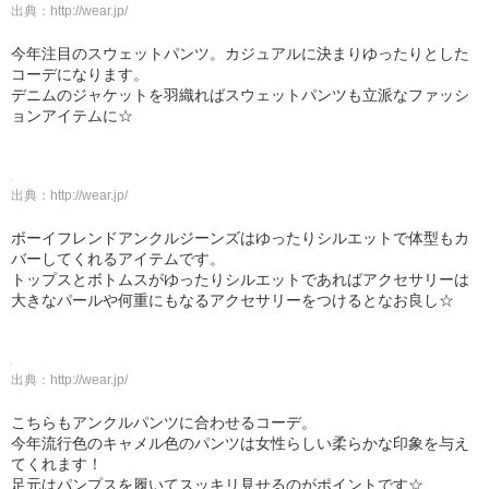
出典：
http://wear.jp/
今年注目のスウェットパンツ。カジュアルに決まりゆったりとした
コーデになります。
デニムのジャケットを羽織ればスウェットパンツも立派なファッシ
ョンアイテムに☆
出典：
http://wear.jp/
ボーイフレンドアンクルジーンズはゆったりシルエットで体型もカ
バーしてくれるアイテムです。
トップスとボトムスがゆったりシルエットであればアクセサリーは
大きなパールや何重にもなるアクセサリーをつけるとなお良し☆
出典：
http://wear.jp/
こちらもアンクルパンツに合わせるコーデ。
今年流行色のキャメル色のパンツは女性らしい柔らかな印象を与え
てくれます！
足元はパンプスを履いてスッキリ見せるのがポイントです☆