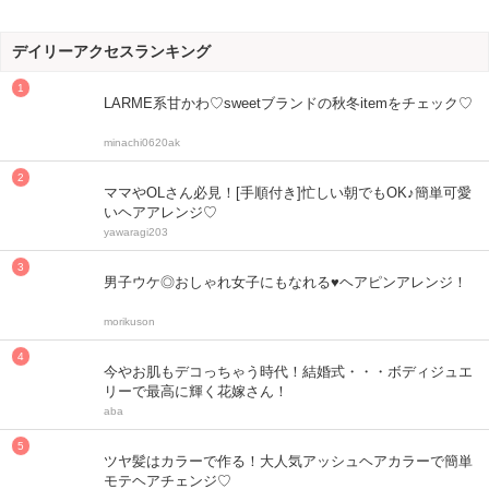
デイリーアクセスランキング
LARME系甘かわ♡sweetブランドの秋冬itemをチェック♡
minachi0620ak
ママやOLさん必見！[手順付き]忙しい朝でもOK♪簡単可愛
いヘアアレンジ♡
yawaragi203
男子ウケ◎おしゃれ女子にもなれる♥ヘアピンアレンジ！
morikuson
今やお肌もデコっちゃう時代！結婚式・・・ボディジュエ
リーで最高に輝く花嫁さん！
aba
ツヤ髪はカラーで作る！大人気アッシュヘアカラーで簡単
モテヘアチェンジ♡