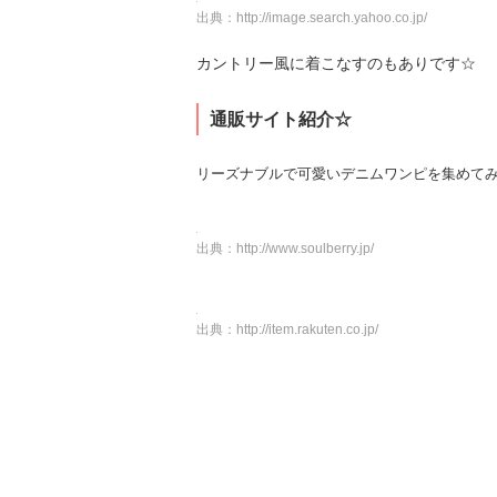
出典：
http://image.search.yahoo.co.jp/
カントリー風に着こなすのもありです☆
通販サイト紹介☆
リーズナブルで可愛いデニムワンピを集めて
出典：
http://www.soulberry.jp/
出典：
http://item.rakuten.co.jp/