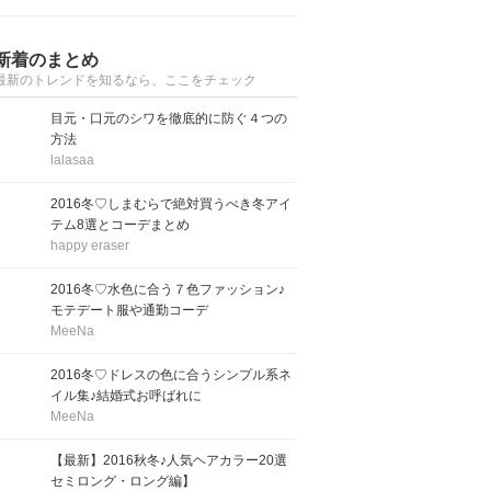
新着のまとめ
最新のトレンドを知るなら、ここをチェック
目元・口元のシワを徹底的に防ぐ４つの
方法
lalasaa
2016冬♡しまむらで絶対買うべき冬アイ
テム8選とコーデまとめ
happy eraser
2016冬♡水色に合う７色ファッション♪
モテデート服や通勤コーデ
MeeNa
2016冬♡ドレスの色に合うシンプル系ネ
イル集♪結婚式お呼ばれに
MeeNa
【最新】2016秋冬♪人気ヘアカラー20選
セミロング・ロング編】