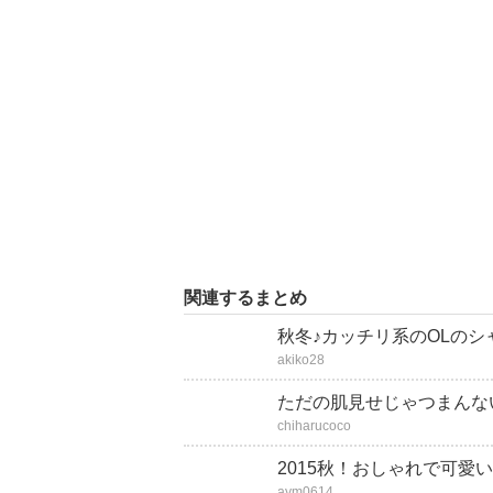
関連するまとめ
秋冬♪カッチリ系のOLの
akiko28
ただの肌見せじゃつまんな
chiharucoco
2015秋！おしゃれで可愛
aym0614