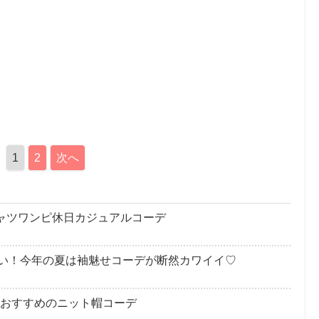
1
2
次へ
シャツワンピ休日カジュアルコーデ
い！今年の夏は袖魅せコーデが断然カワイイ♡
いおすすめのニット帽コーデ