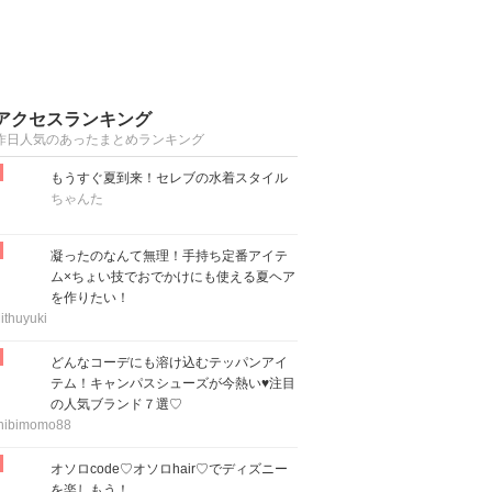
アクセスランキング
昨日人気のあったまとめランキング
もうすぐ夏到来！セレブの水着スタイル
ちゃんた
凝ったのなんて無理！手持ち定番アイテ
ム×ちょい技でおでかけにも使える夏ヘア
を作りたい！
ithuyuki
どんなコーデにも溶け込むテッパンアイ
テム！キャンパスシューズが今熱い♥注目
の人気ブランド７選♡
hibimomo88
オソロcode♡オソロhair♡でディズニー
を楽しもう！