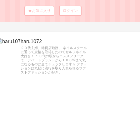
★お気に入り
ログイン
haru1072
２０代主婦、雑貨店勤務。 ネイルスクール
に通って資格を取得したのでセルフネイル
大好き！ １０代の頃からコスメフリーク
で、デパートブランドから１００均まで気
になるものは全てチェックします☆ ファッ
ションは気軽に流行を取り入れられるファ
ストファッションが好き。