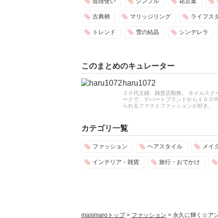
普段使い
シンプル
花言葉
古典柄
マリッジリング
ライフス
トレンド
雪の結晶
シンデレラ
このまとめのキュレーター
haru1072
２０代主婦、雑貨店勤務。 ネイルスク
ークで、デパートブランドから１００均
られるファストファッションが好き。
カテゴリ一覧
ファッション
ヘアスタイル
メイ
インテリア・雑貨
旅行・おでかけ
masimaroトップ
>
ファッション
>
永久に輝く☆ア