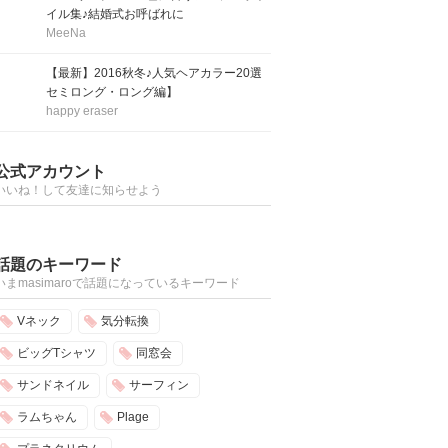
イル集♪結婚式お呼ばれに
MeeNa
【最新】2016秋冬♪人気ヘアカラー20選
セミロング・ロング編】
happy eraser
公式アカウント
いいね！して友達に知らせよう
話題のキーワード
いまmasimaroで話題になっているキーワード
Vネック
気分転換
ビッグTシャツ
同窓会
サンドネイル
サーフィン
ラムちゃん
Plage