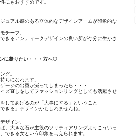
女性にもおすすめです。
カジュアル感のある立体的なデザインアームが印象的な
草モチーフ。
ンできるアンティークデザインの良い所が存分に生かさ
ンに凝りたい・・・方へ♡
リング。
気持ちになれます。
ンゲージの出番が減ってしまったら・・・
サイズ直しをしてファッションリングとしても活躍させ
方をしてあげるのが「大事にする」ということ。
にできる」デザインかもしれませんね。
クデザイン。
らば、大きな石が主役のソリティアリングよりこういっ
く、できる女という印象を与えられます。