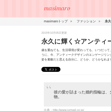
masimaroトップ
ファッション
永
2015年10月05日更新
永久に輝く☆アンティ
歳を重ねても、生活環境が変わっても、いつだって
うに、今、アンティークデザインのエンゲージリン
姿を素敵だと思える自分に、どうか、どうかなれま
彼の愛が詰まった婚約指輪は、
物。
出典：
http://www.ozmall.co.jp/