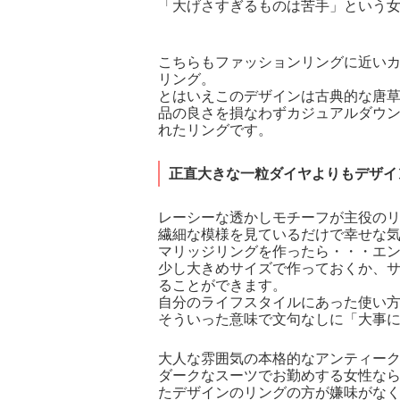
「大げさすぎるものは苦手」という
こちらもファッションリングに近い
リング。
とはいえこのデザインは古典的な唐
品の良さを損なわずカジュアルダウ
れたリングです。
正直大きな一粒ダイヤよりもデザイ
レーシーな透かしモチーフが主役の
繊細な模様を見ているだけで幸せな
マリッジリングを作ったら・・・エ
少し大きめサイズで作っておくか、
ることができます。
自分のライフスタイルにあった使い
そういった意味で文句なしに「大事
大人な雰囲気の本格的なアンティー
ダークなスーツでお勤めする女性な
たデザインのリングの方が嫌味がな