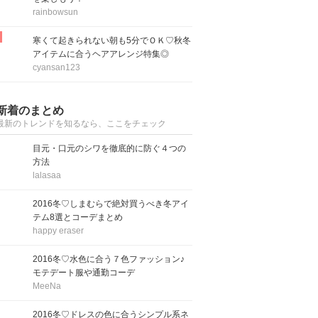
rainbowsun
寒くて起きられない朝も5分でＯＫ♡秋冬
アイテムに合うヘアアレンジ特集◎
cyansan123
新着のまとめ
最新のトレンドを知るなら、ここをチェック
目元・口元のシワを徹底的に防ぐ４つの
方法
lalasaa
2016冬♡しまむらで絶対買うべき冬アイ
テム8選とコーデまとめ
happy eraser
2016冬♡水色に合う７色ファッション♪
モテデート服や通勤コーデ
MeeNa
2016冬♡ドレスの色に合うシンプル系ネ