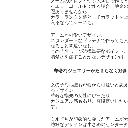
アームのメレダイヤも大き目で作る
イエローゴールドで作る場合、地金
題ありませんから
カラーランクを落としてカラットを
入るなんてケースも。
アームが可愛いデザイン。
スタンダードなプラチナで作っても
なること間違いなし。
この「少し」が結構重要なポイント
清楚さを崩すことがないデザインは
華奢なジュエリーがたまらなく好き
女の子なら誰もが心から可愛いと思
るデザイン。
華奢な指先の女性にぴったり。
カジュアル感もあり、普段使いした
す。
ミル打ちが印象的な凝ったアームが
繊細なデザインは小さめのセンター