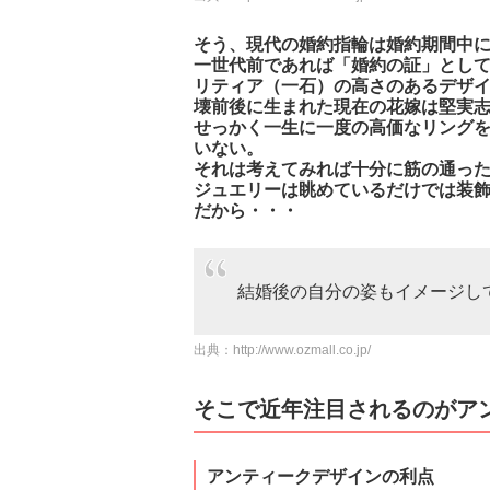
そう、現代の婚約指輪は婚約期間中
一世代前であれば「婚約の証」とし
リティア（一石）の高さのあるデザ
壊前後に生まれた現在の花嫁は堅実
せっかく一生に一度の高価なリング
いない。
それは考えてみれば十分に筋の通っ
ジュエリーは眺めているだけでは装
だから・・・
結婚後の自分の姿もイメージし
出典：
http://www.ozmall.co.jp/
そこで近年注目されるのがア
アンティークデザインの利点