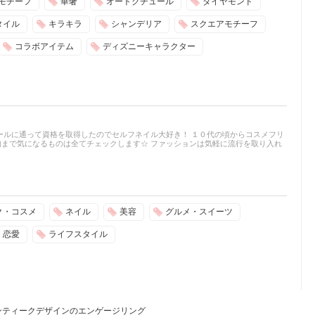
モチーフ
華奢
オートクチュール
ダイヤモンド
タイル
キラキラ
シャンデリア
スクエアモチーフ
コラボアイテム
ディズニーキャラクター
ールに通って資格を取得したのでセルフネイル大好き！ １０代の頃からコスメフリ
まで気になるものは全てチェックします☆ ファッションは気軽に流行を取り入れ
ク・コスメ
ネイル
美容
グルメ・スイーツ
恋愛
ライフスタイル
ンティークデザインのエンゲージリング