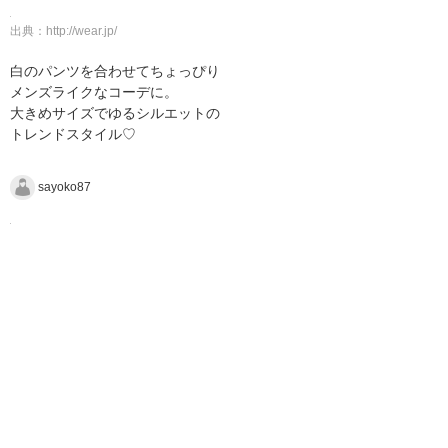
出典：
http://wear.jp/
白のパンツを合わせてちょっぴり
メンズライクなコーデに。
大きめサイズでゆるシルエットの
トレンドスタイル♡
sayoko87