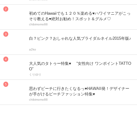
初めてのHawaiiでも１２０％楽める♥ハワイマニアがこっ
そり教える♥絶対お勧め！スポット＆グルメ♡
chibimomo88
白？ピンク？おしゃれな人気ブライダルネイル2015年版♪
a2ko
大人気のタトゥー特集♥ “女性向け ワンポイントTATTO
O”
くりゆり
思わずビーチに行きたくなるっ♥HAWAII発！デザイナー
が手がけるビーチファッション特集♥
chibimomo88