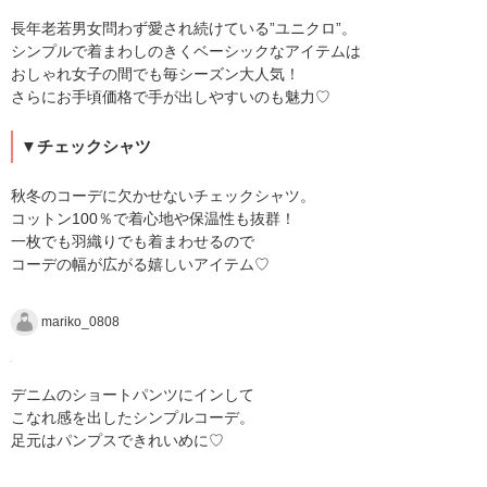
長年老若男女問わず愛され続けている”ユニクロ”。
シンプルで着まわしのきくベーシックなアイテムは
おしゃれ女子の間でも毎シーズン大人気！
さらにお手頃価格で手が出しやすいのも魅力♡
▼チェックシャツ
秋冬のコーデに欠かせないチェックシャツ。
コットン100％で着心地や保温性も抜群！
一枚でも羽織りでも着まわせるので
コーデの幅が広がる嬉しいアイテム♡
mariko_0808
デニムのショートパンツにインして
こなれ感を出したシンプルコーデ。
足元はパンプスできれいめに♡