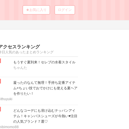
★お気に入り
ログイン
アクセスランキング
昨日人気のあったまとめランキング
もうすぐ夏到来！セレブの水着スタイル
ちゃんた
凝ったのなんて無理！手持ち定番アイテ
ム×ちょい技でおでかけにも使える夏ヘア
を作りたい！
ithuyuki
どんなコーデにも溶け込むテッパンアイ
テム！キャンパスシューズが今熱い♥注目
の人気ブランド７選♡
hibimomo88