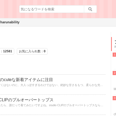
harunability
：
12581
お気に入られ数：
0
nyのcuteな新着アイテムに注目
予約開始です！見逃せません！子供っぽくはないのに、大人っぽすぎるわけではない、絶妙な甘さをもつ、柔らかな光の束のような雰囲気のブランド、merry jenny。新しい服で新しい自分を発見するチャンスですよ。
M
 CLIPのプルオーバートップス
毎日をハッピーにしてくれる洋服があったら、誰だって着てみたいですよね。studio CLIPのプルオーバートップスなら、気分があがること間違いなし！ワードローブに一着は欲しいstudio CLIPをチェックしよう！
c