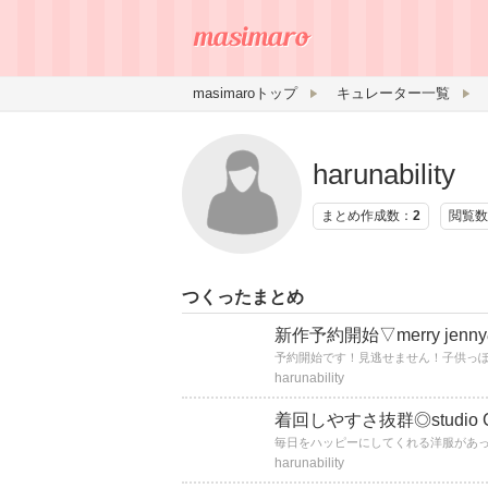
masimaroトップ
キュレーター一覧
harunability
まとめ作成数：
2
閲覧数
つくったまとめ
新作予約開始▽merry jen
harunability
着回しやすさ抜群◎studio
harunability