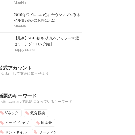
MeeNa
2016冬♡ドレスの色に合うシンプル系ネ
イル集♪結婚式お呼ばれに
MeeNa
【最新】2016秋冬♪人気ヘアカラー20選
セミロング・ロング編】
happy eraser
公式アカウント
いいね！して友達に知らせよう
話題のキーワード
いまmasimaroで話題になっているキーワード
Vネック
気分転換
ビッグTシャツ
同窓会
サンドネイル
サーフィン