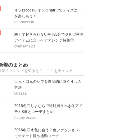
オソロcode♡オソロhair♡でディズニー
を楽しもう！
rainbowsun
寒くて起きられない朝も5分でＯＫ♡秋冬
アイテムに合うヘアアレンジ特集◎
cyansan123
新着のまとめ
最新のトレンドを知るなら、ここをチェック
目元・口元のシワを徹底的に防ぐ４つの
方法
lalasaa
2016冬♡しまむらで絶対買うべき冬アイ
テム8選とコーデまとめ
happy eraser
2016冬♡水色に合う７色ファッション♪
モテデート服や通勤コーデ