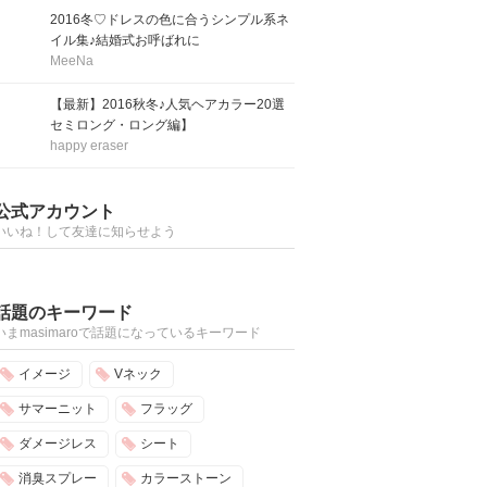
2016冬♡ドレスの色に合うシンプル系ネ
イル集♪結婚式お呼ばれに
MeeNa
【最新】2016秋冬♪人気ヘアカラー20選
セミロング・ロング編】
happy eraser
公式アカウント
いいね！して友達に知らせよう
話題のキーワード
いまmasimaroで話題になっているキーワード
イメージ
Vネック
サマーニット
フラッグ
ダメージレス
シート
消臭スプレー
カラーストーン