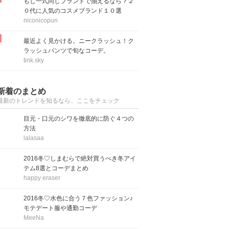
もし一式同じブランドで揃えるなら？２
０代に人気のコスメブランド１０選
niconicopun
最近よく見かける。ニークラッシュ！ク
ラッシュパンツで旬なコーデ。
tink.sky
新着のまとめ
最新のトレンドを知るなら、ここをチェック
目元・口元のシワを徹底的に防ぐ４つの
方法
lalasaa
2016冬♡しまむらで絶対買うべき冬アイ
テム8選とコーデまとめ
happy eraser
2016冬♡水色に合う７色ファッション♪
モテデート服や通勤コーデ
MeeNa