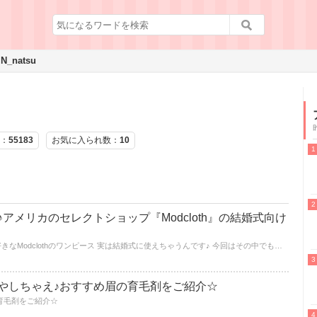
N_natsu
：
55183
お気に入られ数：
10
アメリカのセレクトショップ『Modcloth』の結婚式向け
テイラースウィフトやエマワトソンも好きなModclothのワンピース 実は結婚式に使えちゃうんです♪ 今回はその中でも厳選して１０着ご紹介！
やしちゃえ♪おすすめ眉の育毛剤をご紹介☆
育毛剤をご紹介☆