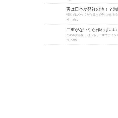
実は日本が発祥の地！？魅
N_natsu
二重がないなら作ればいい
この春夏必見！ ぱっちり二重でアイシ
N_natsu