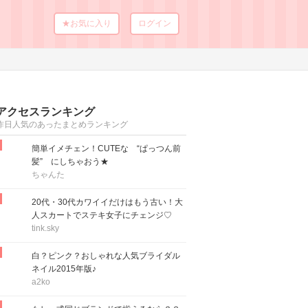
★お気に入り
ログイン
アクセスランキング
昨日人気のあったまとめランキング
簡単イメチェン！CUTEな “ぱっつん前
髪” にしちゃおう★
ちゃんた
20代・30代カワイイだけはもう古い！大
人スカートでステキ女子にチェンジ♡
tink.sky
白？ピンク？おしゃれな人気ブライダル
ネイル2015年版♪
a2ko