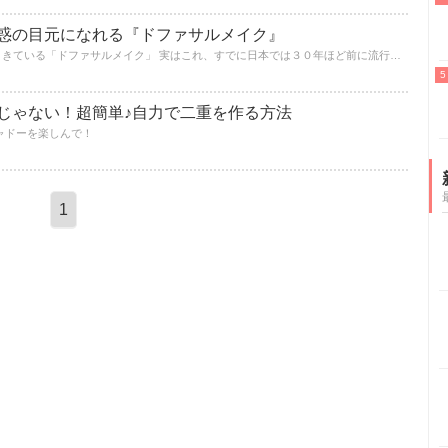
惑の目元になれる『ドファサルメイク』
韓国ではやってから日本で今じわじわときている「ドファサルメイク」 実はこれ、すでに日本では３０年ほど前に流行っていたんです♪
じゃない！超簡単♪自力で二重を作る方法
ャドーを楽しんで！
1