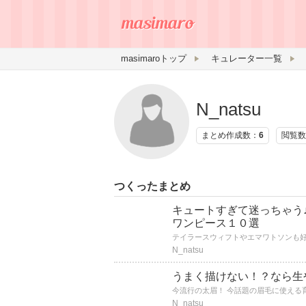
masimaroトップ
キュレーター一覧
N_natsu
まとめ作成数：
6
閲覧数
つくったまとめ
キュートすぎて迷っちゃう♪
ワンピース１０選
N_natsu
うまく描けない！？なら生
今流行の太眉！ 今話題の眉毛に使える
N_natsu