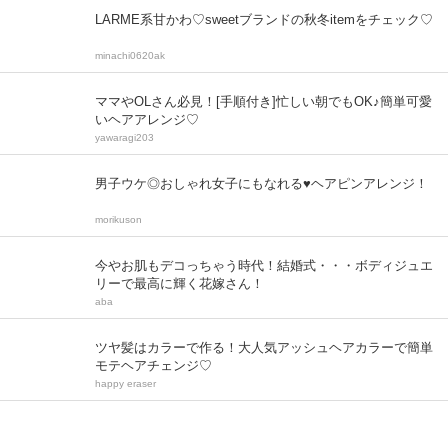
LARME系甘かわ♡sweetブランドの秋冬itemをチェック♡
minachi0620ak
ママやOLさん必見！[手順付き]忙しい朝でもOK♪簡単可愛
いヘアアレンジ♡
yawaragi203
男子ウケ◎おしゃれ女子にもなれる♥ヘアピンアレンジ！
morikuson
今やお肌もデコっちゃう時代！結婚式・・・ボディジュエ
リーで最高に輝く花嫁さん！
aba
ツヤ髪はカラーで作る！大人気アッシュヘアカラーで簡単
モテヘアチェンジ♡
happy eraser