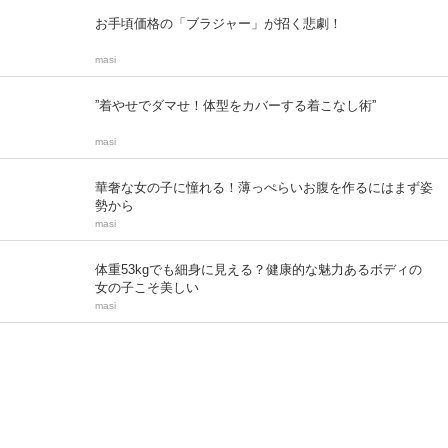
お手頃価格の「ブラジャー」が招く悲劇！
masi
”着やせでダマせ！体型をカバーする着こなし術”
masi
華奢な女の子に憧れる！薄っぺらいお腹を作るにはまず姿
勢から
masi
体重53kgでも細身に見える？健康的な魅力あるボディの
女の子こそ美しい
masi