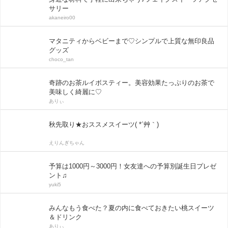
サリー
akaneiro00
マタニティからベビーまで♡シンプルで上質な無印良品
グッズ
choco_tan
奇跡のお茶ルイボスティー。美容効果たっぷりのお茶で
美味しく綺麗に♡
ありぃ
秋先取り★おススメスイーツ( *´艸｀)
えりんぎちゃん
予算は1000円～3000円！女友達への予算別誕生日プレゼ
ント♫
yuki5
みんなもう食べた？夏の内に食べておきたい桃スイーツ
＆ドリンク
ありぃ