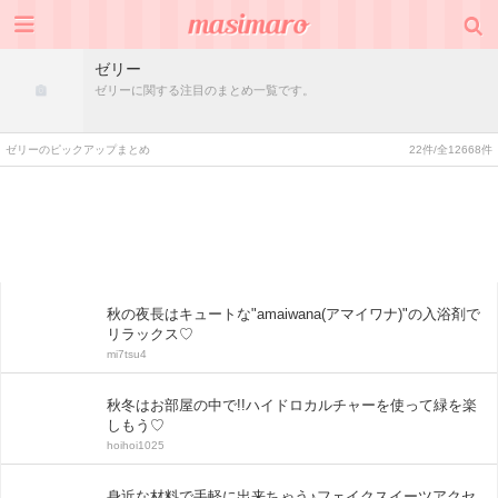
ゼリー
ゼリーに関する注目のまとめ一覧です。
ゼリーのピックアップまとめ
22件/全12668件
秋の夜長はキュートな"amaiwana(アマイワナ)"の入浴剤で
リラックス♡
mi7tsu4
秋冬はお部屋の中で!!ハイドロカルチャーを使って緑を楽
しもう♡
hoihoi1025
身近な材料で手軽に出来ちゃう♪フェイクスイーツアクセ