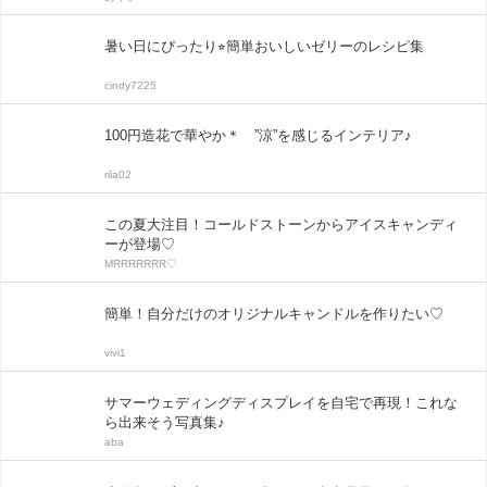
暑い日にぴったり⭐︎簡単おいしいゼリーのレシピ集
cindy7225
100円造花で華やか＊ ”涼”を感じるインテリア♪
rila02
この夏大注目！コールドストーンからアイスキャンディ
ーが登場♡
MRRRRRRR♡
簡単！自分だけのオリジナルキャンドルを作りたい♡
vivi1
サマーウェディングディスプレイを自宅で再現！これな
ら出来そう写真集♪
aba