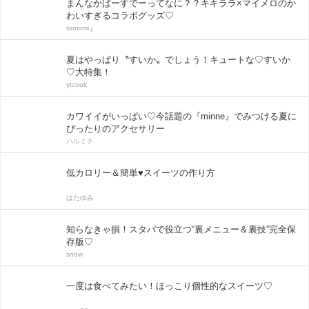
まんなかばーすでーってなに？？キキララ×マイメロのか
わいすぎるコラボグッズ♡
tomomi.j
夏はやっぱり〝すいか〟でしょう！キュートな♡すいか
♡大特集！
ytcook
カワイイがいっぱい♡今話題の『minne』でみつける夏に
ぴったりのアクセサリー
ハルミチ
低カロリー＆簡単♥スイーツの作り方
はたゆみ
知らなきゃ損！スタバで役立つ“裏メニュー＆裏技”完全保
存版♡
snow
一度は食べてみたい！ほっこり個性的なスイーツ♡