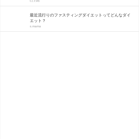
t.c.t:96
最近流行りのファスティングダイエットってどんなダイ
エット？
s.mama