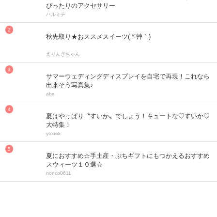
ぴったりのアクセサリー
ハルミチ
秋先取り★おススメスイーツ( *´艸｀)
えりんぎちゃん
サマーウェディングディスプレイを自宅で再現！これなら
出来そう写真集♪
aba
夏はやっぱり〝すいか〟でしょう！キュートな♡すいか♡
大特集！
ytcook
夏におすすめ☆手土産・ぷちギフトにもつかえるおすすめ
スウィーツ１０選☆
nonco0611