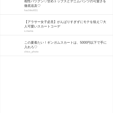
相性バツグン♡甘めトップスとデニムパンツの可愛さを
徹底追及♡
hachiko831
【アラサー女子必見】がんばりすぎずにモテを狙え♡大
人可愛いスカートコーデ
s.mama
この夏着たい！ギンガムスカートは、5000円以下で手に
入れろ♡
chico_photo