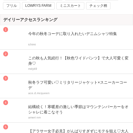
フリル
LOWRYS FARM
ミニスカート
チェック柄
デイリーアクセスランキング
今年の秋冬コーデに取り入れたいデニムシャツ特集
ichimi
この秋も人気続行！【秋色ワイドパンツ】で大人可愛く変
身♡
mdyk9
秋冬ラフ可愛い♡ミリタリージャケット×スニーカーコー
デ
ace.d.mcqueen
結構続く！寒暖差の激しい季節はマウンテンパーカーをオ
シャレに着こなそう
ameri nm
【アラサー女子必見】がんばりすぎずにモテを狙え♡大人