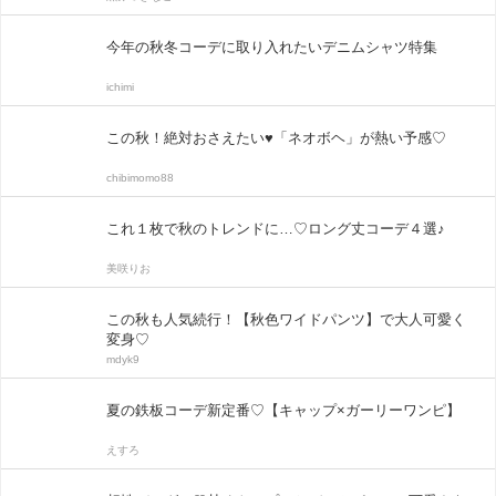
今年の秋冬コーデに取り入れたいデニムシャツ特集
ichimi
この秋！絶対おさえたい♥「ネオボヘ」が熱い予感♡
chibimomo88
これ１枚で秋のトレンドに…♡ロング丈コーデ４選♪
美咲りお
この秋も人気続行！【秋色ワイドパンツ】で大人可愛く
変身♡
mdyk9
夏の鉄板コーデ新定番♡【キャップ×ガーリーワンピ】
えすろ