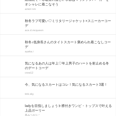
オシャレに着こなそう
ameri nm
秋冬ラフ可愛い♡ミリタリージャケット×スニーカーコー
デ
ace.d.mcqueen
秋冬♪低身長さんのタイトスカート褒められ着こなしコー
デ
ayaka.i
気になるあの人は年上♡年上男子のハートを射止める冬
のデートコーデ
crow12
今、気になるスカートはコレ！気になるスカート3選！
tink.sky
ladyを目指しましょう♭襟付きワンピ・トップスで叶える
上品ガーリー
黒みつきなこ