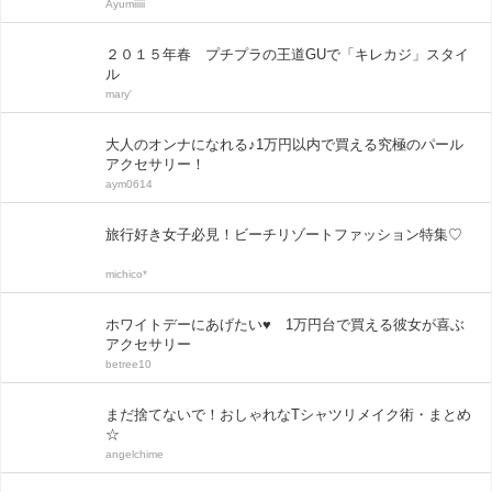
Ayumiiiii
２０１５年春 プチプラの王道GUで「キレカジ」スタイ
ル
mary'
大人のオンナになれる♪1万円以内で買える究極のパール
アクセサリー！
aym0614
旅行好き女子必見！ビーチリゾートファッション特集♡
michico*
ホワイトデーにあげたい♥ 1万円台で買える彼女が喜ぶ
アクセサリー
betree10
まだ捨てないで！おしゃれなTシャツリメイク術・まとめ
☆
angelchime