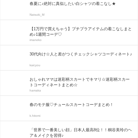
春夏に♪絶対に真似したい白シャツの着こなし★
Natsuki_M
【1万円で買えちゃう】プチプラアイテムの着こなしまと
め♪1週間コーデ♡
imaneko
30代向け☆人と差がつくチェックシャツコーディネート♪
kaicyou
おしゃれママは迷彩柄スカートでキマリ☆迷彩柄スカー
トコーディネートまとめ☆
hamaka
春のモテ服♡チュールスカートコーデまとめ！
k.hitomi
「世界で一番美しい顔」日本人最高8位！！桐谷美玲のヘ
ア＆メイクを習得♪