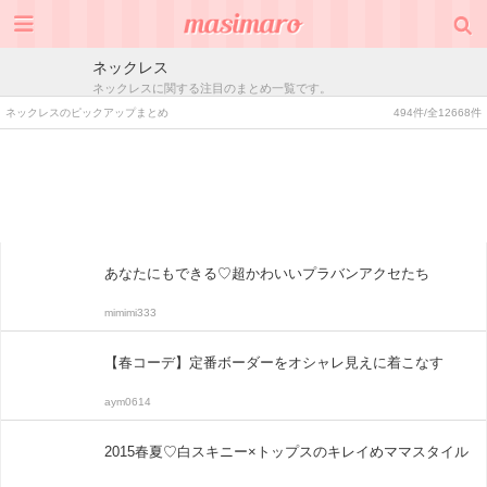
ネックレス
ネックレスに関する注目のまとめ一覧です。
ネックレスのピックアップまとめ
494件/全12668件
あなたにもできる♡超かわいいプラバンアクセたち
mimimi333
【春コーデ】定番ボーダーをオシャレ見えに着こなす
aym0614
2015春夏♡白スキニー×トップスのキレイめママスタイル