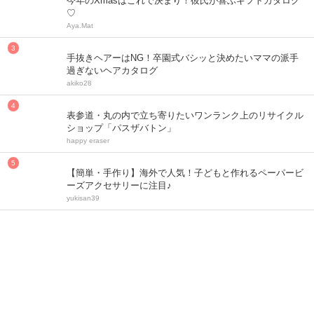
今年のXmasはこれで決まり！彼氏が喜ぶギフトカタログ
♡
Aya.Mat
手抜きヘアーはNG！卒園式バシッと決めたいママの派手
過ぎないヘアカタログ
akiko28
表参道・丸の内で立ち寄りたいワンランク上のリサイクル
ショップ「パスザバトン」
happy eraser
【簡単・手作り】海外で人気！子どもと作れるペーパービ
ーズアクセサリーに注目♪
yukisan39