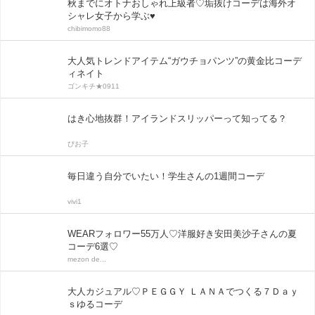
秋までにオトナおしゃれ上級者♡垢抜けコーデは海外オ
シャレ女子から学ぶ♥
chibimomo88
大人気トレンドアイテム“ガウチョパンツ”の黄金比コーデ
ィネイト
ゴンキチ★0911
はき心地抜群！アイランドスリッパーって知ってる？
ぴお子
毎日違う自分でいたい！学生さんの1週間コーデ
vivi1
WEARフォロワー55万人♡洋服好き安田美沙子さんの夏
コーデ6選♡
mezon de...
大人カジュアル♡ＰＥＧＧＹ ＬＡＮＡでつくる７Ｄａｙ
ｓゆるコーデ