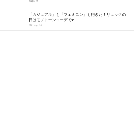
sapura
「カジュアル」も「フェミニン」も飽きた！リュックの
日はモノトーンコーデで♥
Mithuyuki