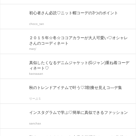
初心者さん必読♡ニット帽コーデの3つのポイント
choco_tan
２０１５年☆冬☆ココアカラーが大人可愛い♡オシャレ
さんのコーディネート
mary'
真似したくなるデニムジャケット(Gジャン)重ね着コーデ
ィネート♡
kaosaaan
秋のトレンドアイテムで叶う♡3割痩せ見えコ―デ集
りーぷ１
インスタグラムで学ぶ♡簡単に真似できるファッション
sanchax