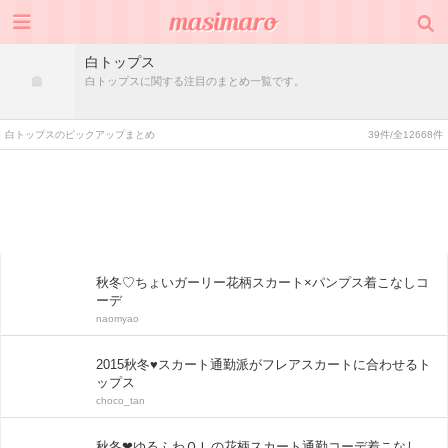
白トップス
白トップスに関する注目のまとめ一覧です。
白トップスのピックアップまとめ
39件/全12668件
秋冬♡ちょいガーリー花柄スカート×パンプス着こなしコ
ーデ
naomyao
2015秋冬♥スカート通勤派がフレアスカートに合わせるト
ップス
choco_tan
秋冬❤ゆるふわＯＬの花柄スカート通勤コーデ着こなし