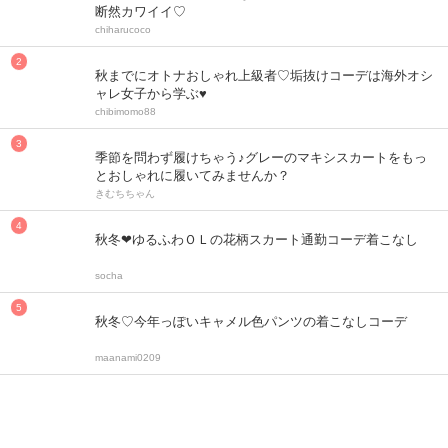
断然カワイイ♡
chiharucoco
秋までにオトナおしゃれ上級者♡垢抜けコーデは海外オシ
ャレ女子から学ぶ♥
chibimomo88
季節を問わず履けちゃう♪グレーのマキシスカートをもっ
とおしゃれに履いてみませんか？
きむちちゃん
秋冬❤ゆるふわＯＬの花柄スカート通勤コーデ着こなし
socha
秋冬♡今年っぽいキャメル色パンツの着こなしコーデ
maanami0209