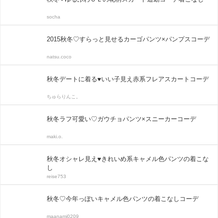
socha
2015秋冬♡すらっと見せるカーゴパンツ×パンプスコーデ
natsu.coco
秋冬デートに着る♥いい子見え赤系フレアスカートコーデ
ちゅらりんこ。
秋冬ラフ可愛い♡ガウチョパンツ×スニーカーコーデ
maki.o.
秋冬オシャレ見え♥きれいめ系キャメル色パンツの着こな
し
reise753
秋冬♡今年っぽいキャメル色パンツの着こなしコーデ
maanami0209