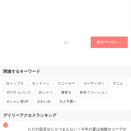
次のページへ →
1/2
関連するキーワード
白トップス
モノトーン
スニーカー
カーディガン
デニム
ガウチョパンツ
白シャツ
腰巻き
秋冬ファッション
オシャレ度UP
きれいめ
大人可愛い
デイリーアクセスランキング
ただの肌見せじゃつまんない！今年の夏は袖魅せコーデが