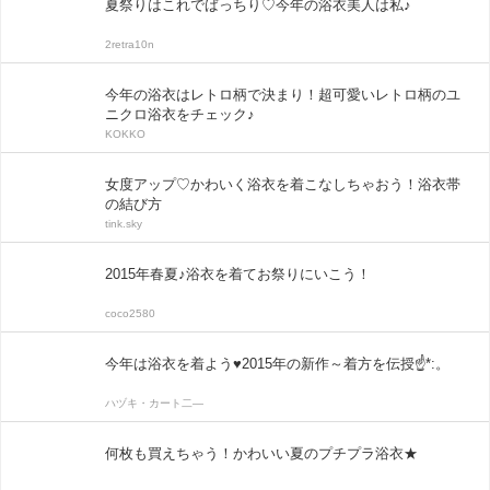
夏祭りはこれでばっちり♡今年の浴衣美人は私♪
2retra10n
今年の浴衣はレトロ柄で決まり！超可愛いレトロ柄のユ
ニクロ浴衣をチェック♪
KOKKO
女度アップ♡かわいく浴衣を着こなしちゃおう！浴衣帯
の結び方
tink.sky
2015年春夏♪浴衣を着てお祭りにいこう！
coco2580
今年は浴衣を着よう♥2015年の新作～着方を伝授☝*:。
ハヅキ・カート二―
何枚も買えちゃう！かわいい夏のプチプラ浴衣★