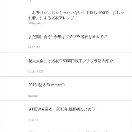
お祭りだけじゃもったいない！手持ち小物で「おしゃ
れ着」にする浴衣アレンジ！
Mithuyuki
まだ間に合う!!今年はプチプラ浴衣を通販で♡
MIE0118
花火大会には浴衣♡5000円以下プチプラ浴衣紹介！
sachu4432
2015!!浴衣Summer♡
hachan
★NEW★浴衣 2015年版新柄まとめ♡
ちゃんた