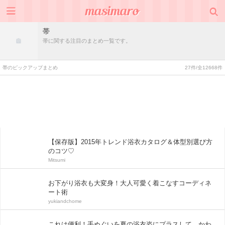
帯
帯に関する注目のまとめ一覧です。
帯のピックアップまとめ
27件/全12668件
【保存版】2015年トレンド浴衣カタログ＆体型別選び方
のコツ♡
Mitsumi
お下がり浴衣も大変身！大人可愛く着こなすコーディネ
ート術
yukiandchome
これは便利！手ぬぐいを夏の浴衣姿にプラスして、かわ