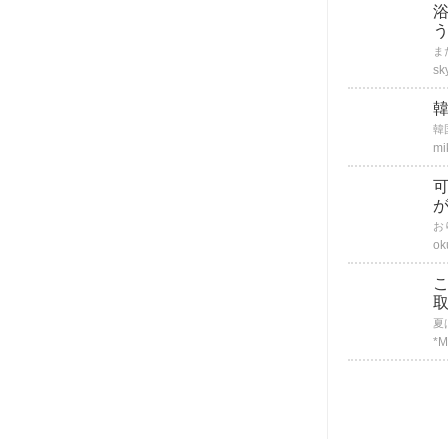
sk
mi
ok
*M