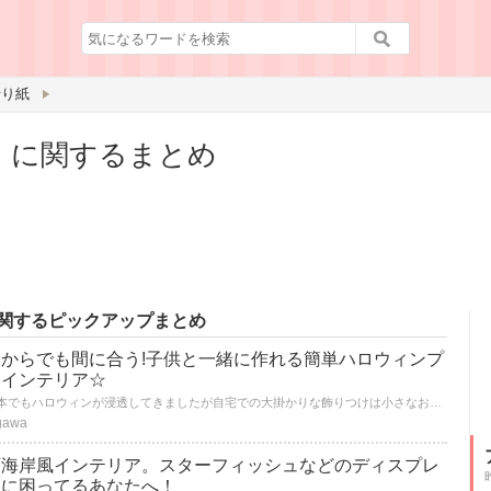
折り紙
」に関するまとめ
関するピックアップまとめ
今からでも間に合う!子供と一緒に作れる簡単ハロウィンプ
チインテリア☆
日本でもハロウィンが浸透してきましたが自宅での大掛かりな飾りつけは小さなお子さんがいると中々時間がかけられなかったりしませんか？ でも時間をかけなくてもかわいいハロウィンのプチインテリアが作れちゃうんです。ほとんどが簡単に作れるのでぜひお子さんと一緒に作ってハロウィンを楽しんでくださいね♪
gawa
西海岸風インテリア。スターフィッシュなどのディスプレ
イに困ってるあなたへ！