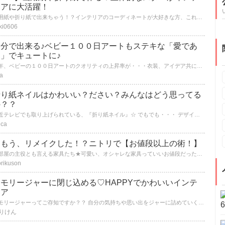
リアに大活躍！
画用紙や折り紙で出来ちゃう！？インテリアのコーディネートが大好きな方、これから楽しみたい方も注目すべし！とっても簡単に立体的な星が作れて、それがまたオシャレなんです♪一つ覚えると大活躍しますので是非覚えてください♡
ki0606
自分で出来る♪ベビー１００日アートもステキな「愛であ
♡」でキュートに♪
近年、ベビーの１００日アートのクオリティの上昇率が・・・衣装、アイデア共に半端では有りません！世の中、愛でいっぱいのクリエイターであふれていますね！！
a
折り紙ネイルはかわいい？ださい？みんなはどう思ってる
の？？
最近テレビでも取り上げられている、『折り紙ネイル』☆ でもでも・・・ デザインによっては、あまり評価がよくなかったりして、挑戦できずにいる人も少なくないのでは？？ そこで！ みんながまねしたくなるような、とってもかわいい折り紙ネイルデザインを集めてみました！
ica
★もう、リメイクした！？ニトリで【お値段以上の術！】
お部屋の主役とも言える家具たち★可愛い、オシャレな家具っていいお値段だったり。。。プチプラで人気！あの”ニトリ”で自分好みにリメイクできます★家具～雑貨まで、お値段以上にいい仕事してくれます( ✧Д✧)
rikuson
メモリージャーに閉じ込める♡HAPPYでかわいいインテ
リア
メモリージャーってご存知ですか？？ 自分の気持ちや思い出をジャーに詰めていく 気づけばそれは素敵でHAPPYなインテリアに大変身！ 作り方とその魅力に迫ります♡
りけん