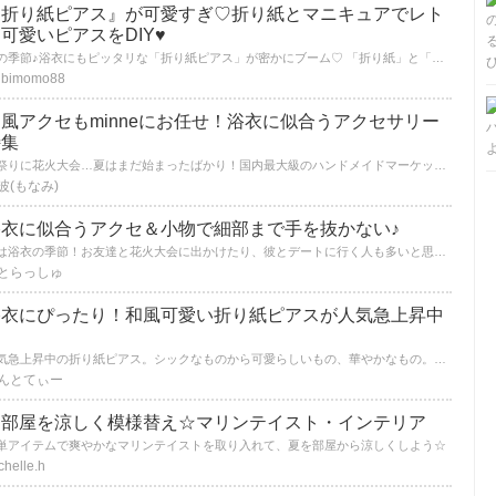
『折り紙ピアス』が可愛すぎ♡折り紙とマニキュアでレト
可愛いピアスをDIY♥
今の季節♪浴衣にもピッタリな「折り紙ピアス」が密かにブーム♡ 「折り紙」と「マニキュア」で自分だけのオリジナルの「折り紙ピアス」作ってみませんか？！ 定番の折り鶴や風船、蝶々といった子供の頃にだれもが１度は作ったことのあるモチーフの 「折り紙ピアス」をご紹介すると共に作り方もご紹介させて頂きます♪
ibimomo88
風アクセもminneにお任せ！浴衣に似合うアクセサリー
特集
お祭りに花火大会…夏はまだ始まったばかり！国内最大級のハンドメイドマーケットサイトminne(ミンネ)で浴衣にぴったりなアクセサリーを探してみませんか？
波(もなみ)
浴衣に似合うアクセ＆小物で細部まで手を抜かない♪
夏は浴衣の季節！お友達と花火大会に出かけたり、彼とデートに行く人も多いと思います。浴衣や帯、下駄はもう準備できてますよね。ではアクセサリーや小物はいかがですか？「浴衣にはどんなものが合うの？」と悩んでいませんか？
とらっしゅ
浴衣にぴったり！和風可愛い折り紙ピアスが人気急上昇中
♡
人気急上昇中の折り紙ピアス。シックなものから可愛らしいもの、華やかなもの。シンプルなものから手の込んだもの。色柄や折り方も様々な折り紙ピアスは色々なファッションに取り入れることが可能です。もちろん浴衣にだってぴったりです。是非お気に入りの折り紙ピアスを見つけてくださいね☆
んとてぃー
お部屋を涼しく模様替え☆マリンテイスト・インテリア
単アイテムで爽やかなマリンテイストを取り入れて、夏を部屋から涼しくしよう☆
chelle.h