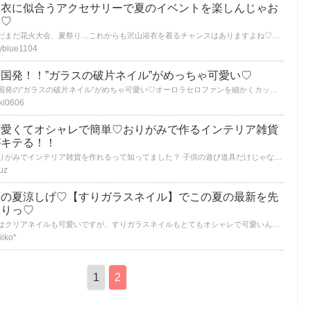
浴衣に似合うアクセサリーで夏のイベントを楽しんじゃお
う♡
まだまだ花火大会、夏祭り…これからも沢山浴衣を着るチャンスはありますよね♡浴衣と一緒に可愛いアクセサリーをつけちゃおう♡
yblue1104
韓国発！！”ガラスの破片ネイル”がめっちゃ可愛い♡
韓国発の”ガラスの破片ネイル”がめちゃ可愛い♡オーロラセロファンを細かくカットしたデザインですが、まだまだ日本ではやっている方が少ないんです♪おしゃれ好きな女の子はいち早く”ガラスの破片ネイル”をしちゃいましょ( *´艸｀)
ki0606
可愛くてオシャレで簡単♡おりがみで作るインテリア雑貨
がキテる！！
おりがみでインテリア雑貨を作れるって知ってました？ 子供の遊び道具だけじゃない！大人にもおりがみを使ったインテリアが人気なんです！ お子さまと一緒に作っても楽しい、100均のおりがみを使ったオシャレなおりがみインテリアをご紹介します♪
uz
この夏涼しげ♡【すりガラスネイル】でこの夏の最新を先
取りっ♡
夏はクリアネイルも可愛いですが、すりガラスネイルもとてもオシャレで可愛いんです♡ 完全には透けていない・・でもちょっとだけ透けているネイルがとても可愛い！ この夏はすりガラスネイルにも挑戦してみませんか？
iiko*
1
2