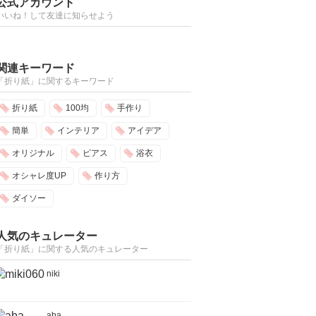
公式アカウント
いいね！して友達に知らせよう
関連キーワード
「折り紙」に関するキーワード
折り紙
100均
手作り
簡単
インテリア
アイデア
オリジナル
ピアス
浴衣
オシャレ度UP
作り方
ダイソー
人気のキュレーター
「折り紙」に関する人気のキュレーター
niki
aba