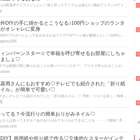
憧れの西海岸テイストにしたい！張り切ってアイテムは揃えた♪眺めてニヤニヤ(*´з`)さて飾ろう・・・。え～と、どうやって・・・？（汗）悩んでる方、多いのでは。。。？頼りになる部屋作り成功者さん達のセンスを盗んじゃおう！
a
外DIYの手に掛かるとこうなる♪100円ショップのランタ
ンがオシャレに変身
海外DIYブロガーによって生み出されるアイデア&アート感が素晴らしい！100円ショップで手に入るペーパーランタンでとっても可愛いランプシェードが作れちゃいます♡秋の夜長に、優しい灯りに包まれてはいかが？
ogress385
ティンバーンスター☆で幸福を呼び寄せるお部屋にしちゃ
いましょ♡
海外では納屋の壁に飾られることが多い“バーンスター”。ブリキで作られることが多いので“ティンバーンスター”とも呼ばれています。魔よけや幸福を呼び寄せるという意味があることから、日本ではお部屋にインテリアで飾る人が増えています。そんなティンバーンスター、オシャレにインテリアに取り入れてみましょう！
ranow
不器用さんにもおすすめ♡テレビでも紹介された「折り紙
ネイル」が簡単で可愛い♡
めざましテレビでも紹介されていた「折り紙ネイル」♡ 手軽・コスパも良し・簡単なので今女の子の間で流行中♪ そんな折り紙ネイルについて調べてみたので紹介します！
尾
知ってる？今流行りの簡単おりがみネイル♡
みなさんは知ってますか？あのおりがみでネイルができることを・・・♡簡単に手に入り簡単に可愛いネイルができるのでやったことない方はもちろんやったことある方もいろんなデザインを紹介しますのでぜひおりがみネイルに挑戦してみてください♪
a
kuma.com
【DIY】画用紙や折り紙で作る♡立体的なスターがインテ