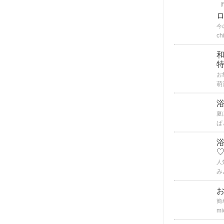
ロ
ch
和
萌
ぱ
み
簡
mi