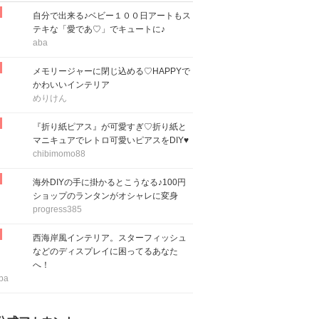
自分で出来る♪ベビー１００日アートもス
テキな「愛であ♡」でキュートに♪
aba
メモリージャーに閉じ込める♡HAPPYで
かわいいインテリア
めりけん
『折り紙ピアス』が可愛すぎ♡折り紙と
マニキュアでレトロ可愛いピアスをDIY♥
chibimomo88
海外DIYの手に掛かるとこうなる♪100円
ショップのランタンがオシャレに変身
progress385
西海岸風インテリア。スターフィッシュ
などのディスプレイに困ってるあなた
へ！
ba