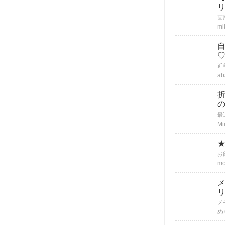
mi
ab
Mi
mo
め