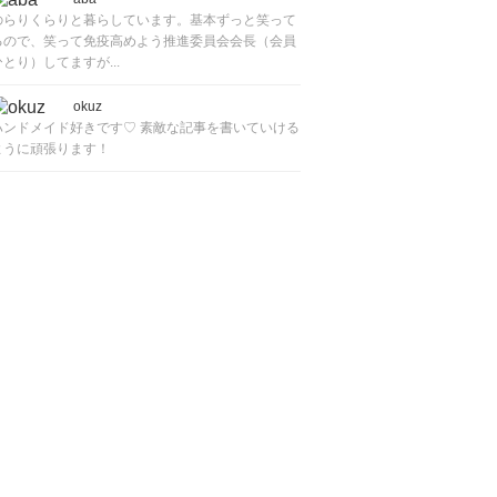
のらりくらりと暮らしています。基本ずっと笑って
るので、笑って免疫高めよう推進委員会会長（会員
ひとり）してますが...
okuz
ハンドメイド好きです♡ 素敵な記事を書いていける
ように頑張ります！