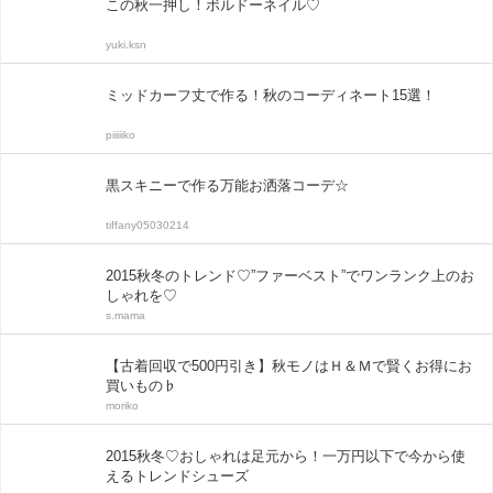
この秋一押し！ボルドーネイル♡
yuki.ksn
ミッドカーフ丈で作る！秋のコーディネート15選！
piiiiiko
黒スキニーで作る万能お洒落コーデ☆
tiffany05030214
2015秋冬のトレンド♡”ファーベスト”でワンランク上のお
しゃれを♡
s.mama
【古着回収で500円引き】秋モノはＨ＆Ｍで賢くお得にお
買いもの♭
moriko
2015秋冬♡おしゃれは足元から！一万円以下で今から使
えるトレンドシューズ