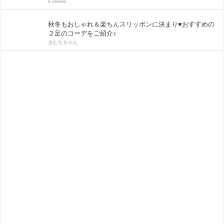
s.mama
秋冬もおしゃれ＆楽ちんスリッポンに決まり♥おすすめの
２足のコーデをご紹介♪
きむちちゃん