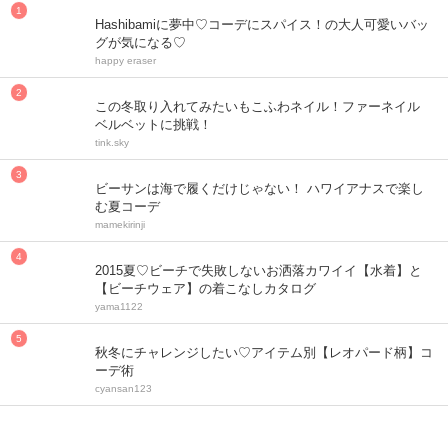
Hashibamiに夢中♡コーデにスパイス！の大人可愛いバッ
グが気になる♡
happy eraser
この冬取り入れてみたいもこふわネイル！ファーネイル
ベルベットに挑戦！
tink.sky
ビーサンは海で履くだけじゃない！ ハワイアナスで楽し
む夏コーデ
mamekirinji
2015夏♡ビーチで失敗しないお洒落カワイイ【水着】と
【ビーチウェア】の着こなしカタログ
yama1122
秋冬にチャレンジしたい♡アイテム別【レオパード柄】コ
ーデ術
cyansan123