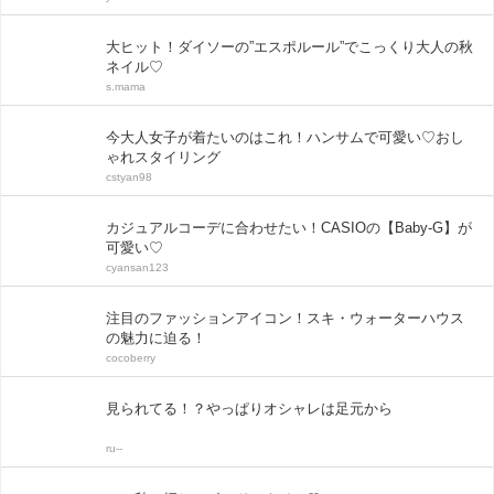
大ヒット！ダイソーの”エスポルール”でこっくり大人の秋
ネイル♡
s.mama
今大人女子が着たいのはこれ！ハンサムで可愛い♡おし
ゃれスタイリング
cstyan98
カジュアルコーデに合わせたい！CASIOの【Baby-G】が
可愛い♡
cyansan123
注目のファッションアイコン！スキ・ウォーターハウス
の魅力に迫る！
cocoberry
見られてる！？やっぱりオシャレは足元から
ru--