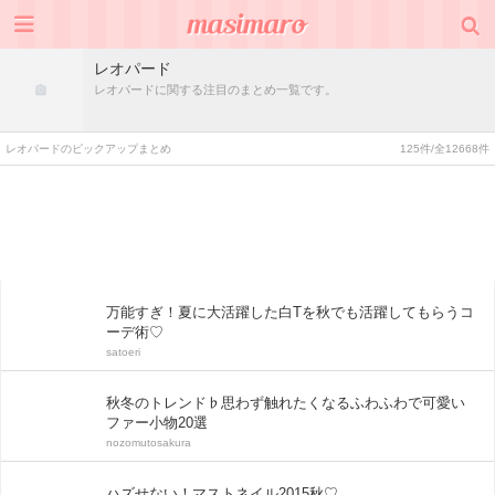
レオパード
レオパードに関する注目のまとめ一覧です。
レオパードのピックアップまとめ
125件/全12668件
万能すぎ！夏に大活躍した白Tを秋でも活躍してもらうコ
ーデ術♡
satoeri
秋冬のトレンド♭思わず触れたくなるふわふわで可愛い
ファー小物20選
nozomutosakura
ハズせない！マストネイル2015秋♡