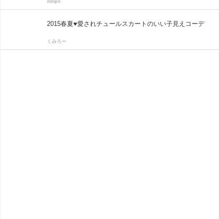
mmpn
2015春夏♥愛されチュールスカートのいい子見えコーデ
くみろー