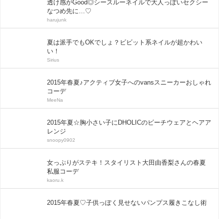
透け感がGood◎シースルーネイルで大人っぽいセクシー
なつめ先に…♡
harujunk
夏は派手でもOKでしょ？ビビット系ネイルが超かわい
い！
Sirius
2015年春夏♪アクティブ女子へのvansスニーカーおしゃれ
コーデ
MeeNa
2015年夏☆胸小さい子にDHOLICのビーチウェアとヘアア
レンジ
snoopy0902
女っぷりがステキ！スタイリスト大田由香梨さんの春夏
私服コーデ
kaoru.k
2015年春夏♡子供っぽく見せないパンプス履きこなし術