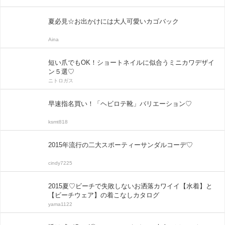
夏必見☆お出かけには大人可愛いカゴバック
Aina
短い爪でもOK！ショートネイルに似合うミニカワデザイ
ン５選♡
ニトロガス
早速指名買い！「ヘビロテ靴」バリエーション♡
ksmt818
2015年流行の二大スポーティーサンダルコーデ♡
cindy7225
2015夏♡ビーチで失敗しないお洒落カワイイ【水着】と
【ビーチウェア】の着こなしカタログ
yama1122