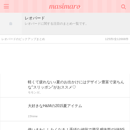
レオパード
レオパードに関する注目のまとめ一覧です。
レオパードのピックアップまとめ
125件/全12668件
軽くて疲れない♪夏のお出かけにはデザイン豊富で楽ちん
な"スリッポン"がおススメ♡
モモンガ。
大好きなH&Mの2015夏アイテム
15hime
使いまわししたくなる！手頃な値段で満足感抜群のVANS