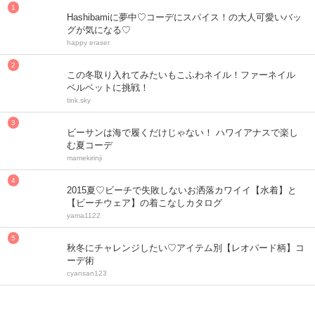
Hashibamiに夢中♡コーデにスパイス！の大人可愛いバッ
グが気になる♡
happy eraser
この冬取り入れてみたいもこふわネイル！ファーネイル
ベルベットに挑戦！
tink.sky
ビーサンは海で履くだけじゃない！ ハワイアナスで楽し
む夏コーデ
mamekirinji
2015夏♡ビーチで失敗しないお洒落カワイイ【水着】と
【ビーチウェア】の着こなしカタログ
yama1122
秋冬にチャレンジしたい♡アイテム別【レオパード柄】コ
ーデ術
cyansan123