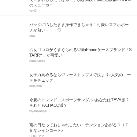
のスニーカー
yuki5
バックにINしたまま操作できちゃう！可愛いスマホポー
チが熱い・・・♡
aba
乙女ゴコロがくすぐられる♡新iPhoneケースブランド「S
TARRY」が可愛い
hanakaede
女子力高めるなら♡レーストップスで決まり♪人気のコー
デをチェック
miki0606
今夏のトレンド、スポーツサンダル♪あなたはTEVA派？
それともCHACO派？
hiyohiyohiyo
雨の日だっておしゃれしたい！テンションあがるＣＵＴ
Ｅなレインコート♪
COOLママ