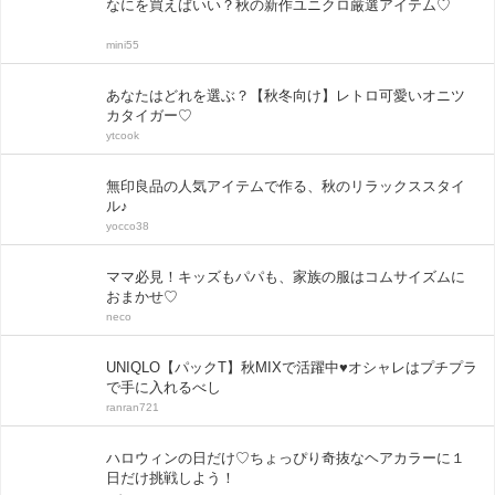
なにを買えばいい？秋の新作ユニクロ厳選アイテム♡
mini55
あなたはどれを選ぶ？【秋冬向け】レトロ可愛いオニツ
カタイガー♡
ytcook
無印良品の人気アイテムで作る、秋のリラックススタイ
ル♪
yocco38
ママ必見！キッズもパパも、家族の服はコムサイズムに
おまかせ♡
neco
UNIQLO【パックT】秋MIXで活躍中♥オシャレはプチプラ
で手に入れるべし
ranran721
ハロウィンの日だけ♡ちょっぴり奇抜なヘアカラーに１
日だけ挑戦しよう！