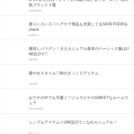
気ブランド３選
sakusaku
香りいろいろ♡ヘアケア用品も充実してるSKIN FOODを
check
ayana.r
着回しバツグン！大人カジュアル基本のベーシック服はU
NIQLOで♡
mini55
着やせスタイル♡秋のざっくりアイテム
mini55
おウチの中でも可愛く♡ジェラピケのSWEETなルームウ
ェア
3nozomi31
シンプルアイテム☆UNIQLOでこなれカジュアル！
あいっこ