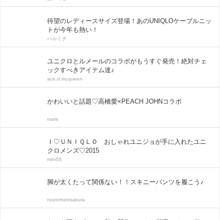
待望のレディースサイズ登場！あのUNIQLOケーブルニッ
トが今年も熱い！
ハルミチ
ユニクロとルメールのコラボがもうすぐ発売！絶対チェ
ックすべきアイテム達♪
ace.d.mcqueen
かわいいと話題♡高橋愛×PEACH JOHNコラボ
nami
Ｉ♡ＵＮＩＱＬＯ おしゃれユニジョが手に入れたユニ
クロメンズ♡2015
mini55
脚が太くたって関係ない！！スキニーパンツを履こう♪
nozomutosakura