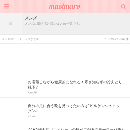
メンズ
メンズに関する注目のまとめ一覧です。
メンズのピックアップまとめ
186件/全12668件
お洒落しながら健康的になれる！寒さ知らずの冷えとり
靴下☆
kaochi
自分の足に合う靴を見つけたい方は"ビルケンシュトッ
ク"へ
ichimi
ZARA好き注目！オシャレの幅が広がる♡ヨーロッパ発人