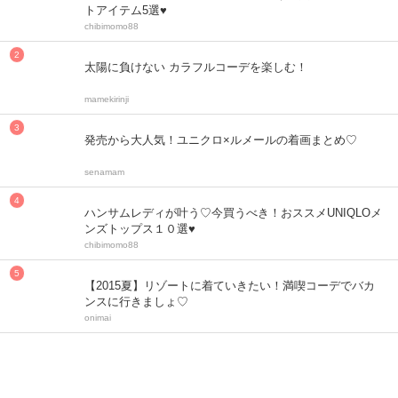
トアイテム5選♥
chibimomo88
太陽に負けない カラフルコーデを楽しむ！
mamekirinji
発売から大人気！ユニクロ×ルメールの着画まとめ♡
senamam
ハンサムレディが叶う♡今買うべき！おススメUNIQLOメ
ンズトップス１０選♥
chibimomo88
【2015夏】リゾートに着ていきたい！満喫コーデでバカ
ンスに行きましょ♡
onimai