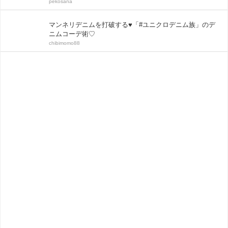
pekosana
マンネリデニムを打破する♥「#ユニクロデニム族」のデ
ニムコーデ術♡
chibimomo88