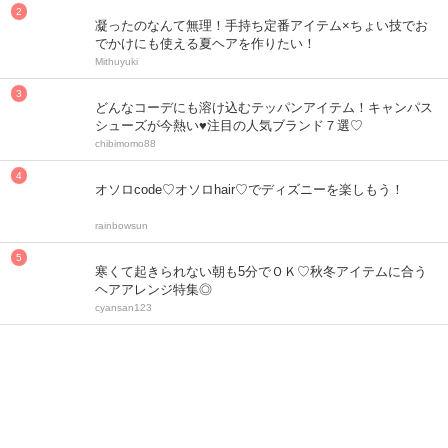
凝ったのなんて無理！手持ち定番アイテム×ちょい技でお
でかけにも使える夏ヘアを作りたい！
Mithuyuki
どんなコーデにも溶け込むテッパンアイテム！キャンパス
シューズが今熱い♥注目の人気ブランド７選♡
chibimomo88
オソロcode♡オソロhair♡でディズニーを楽しもう！
rainbowsun
寒くて起きられない朝も5分でＯＫ♡秋冬アイテムに合う
ヘアアレンジ特集◎
cyansan123