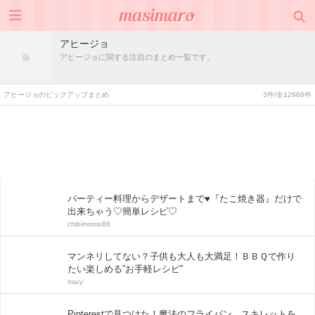
アヒージョ
アヒージョに関する注目のまとめ一覧です。
アヒージョのピックアップまとめ
3件/全12668件
パーティー料理からデザートまで♥『たこ焼き器』だけで
出来ちゃう♡簡単レシピ♡
chibimomo88
マンネリしてない？子供も大人も大満足！ＢＢＱで作り
たい楽しめる”お手軽レシピ”
mary'
Pinterestで見つけた！魔法のフライパン、スキレットを