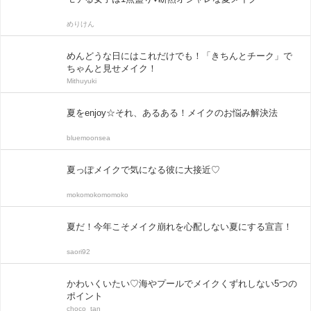
めりけん
めんどうな日にはこれだけでも！「きちんとチーク」で
ちゃんと見せメイク！
Mithuyuki
夏をenjoy☆それ、あるある！メイクのお悩み解決法
bluemoonsea
夏っぽメイクで気になる彼に大接近♡
mokomokomomoko
夏だ！今年こそメイク崩れを心配しない夏にする宣言！
saori92
かわいくいたい♡海やプールでメイクくずれしない5つの
ポイント
choco_tan