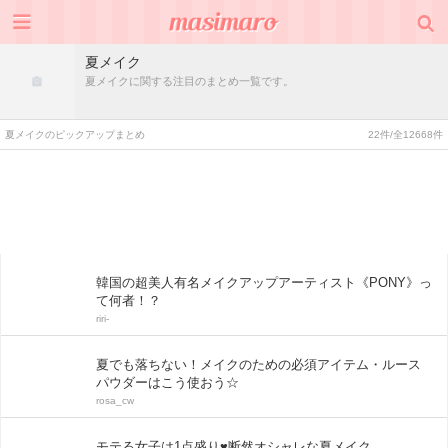
夏メイク
夏メイクに関する注目のまとめ一覧です。
夏メイクのピックアップまとめ
22件/全12668件
韓国の超美人有名メイクアップアーティスト《PONY》っ
て何者！？
riri-
夏でも落ちない！メイクのための必須アイテム・ルース
パウダーはこう使おう☆
rosa_cw
モテる女子は1点盛り♥断然オシャレな夏メイク