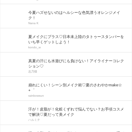
今夏ハズせないのはヘルシーな色気漂うオレンジメイ
ク！
Nana K
夏メイクにプラス♡日本未上陸のタトゥースタンパーを
いち早くゲットしよう！
kondo_w
真夏の汗にも水遊びにも負けない！アイライナーコレク
ション♡
志乃猫
崩れにくい！シーン別メイク術♡夏のさわやかmake☆
+゜
rainbowsun
汗が！皮脂が！化粧くずれで悩んでない？お手頃コスメ
で解決♡夏だって美メイク
ハルミチ