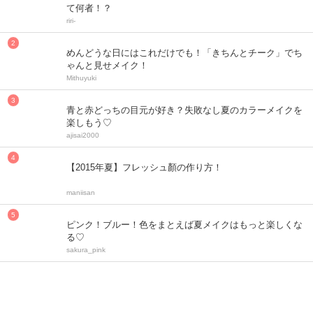
て何者！？
riri-
めんどうな日にはこれだけでも！「きちんとチーク」でち
ゃんと見せメイク！
Mithuyuki
青と赤どっちの目元が好き？失敗なし夏のカラーメイクを
楽しもう♡
ajisai2000
【2015年夏】フレッシュ顏の作り方！
maniisan
ピンク！ブルー！色をまとえば夏メイクはもっと楽しくな
る♡
sakura_pink