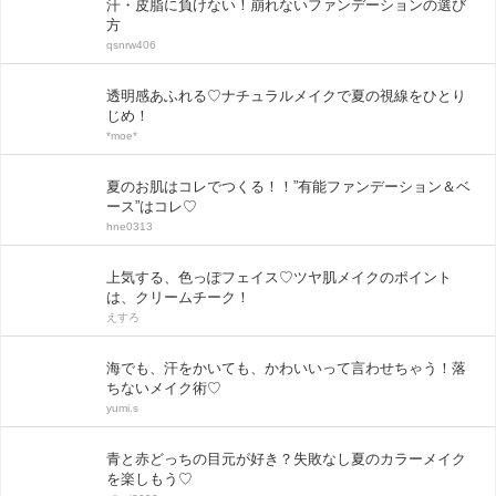
汗・皮脂に負けない！崩れないファンデーションの選び
方
qsnrw406
透明感あふれる♡ナチュラルメイクで夏の視線をひとり
じめ！
*moe*
夏のお肌はコレでつくる！！”有能ファンデーション＆ベ
ース”はコレ♡
hne0313
上気する、色っぽフェイス♡ツヤ肌メイクのポイント
は、クリームチーク！
えすろ
海でも、汗をかいても、かわいいって言わせちゃう！落
ちないメイク術♡
yumi.s
青と赤どっちの目元が好き？失敗なし夏のカラーメイク
を楽しもう♡