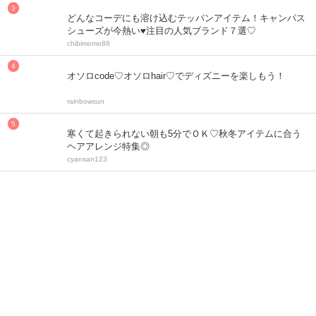
どんなコーデにも溶け込むテッパンアイテム！キャンパス
シューズが今熱い♥注目の人気ブランド７選♡
chibimomo88
オソロcode♡オソロhair♡でディズニーを楽しもう！
rainbowsun
寒くて起きられない朝も5分でＯＫ♡秋冬アイテムに合う
ヘアアレンジ特集◎
cyansan123