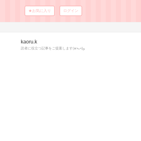
★お気に入り
ログイン
kaoru.k
読者に役立つ記事をご提案します(๑˃̵ᴗ˂̵)و