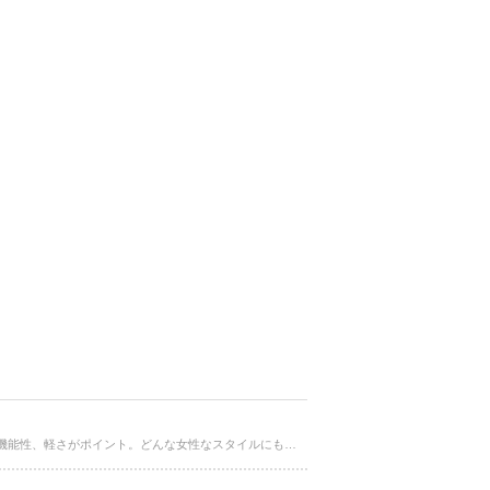
憧れのブランド、TILA MARCH ＜ティラマーチ＞のバッグが雑誌の付録になって話題沸騰。フランス発のブランドで良質な素材と機能性、軽さがポイント。どんな女性なスタイルにも合うバッグを…という思いが込められています。最新のカタログまでお見せします！！