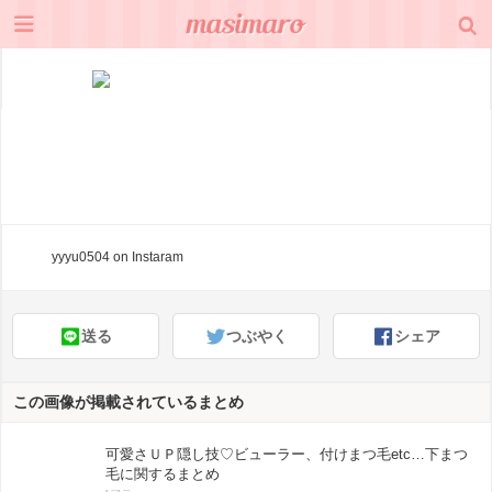
yyyu0504
on Instaram
送る
つぶやく
シェア
この画像が掲載されているまとめ
可愛さＵＰ隠し技♡ビューラー、付けまつ毛etc…下まつ
毛に関するまとめ