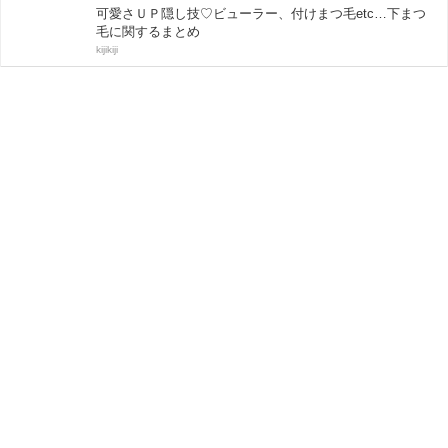
可愛さＵＰ隠し技♡ビューラー、付けまつ毛etc…下まつ
毛に関するまとめ
kijikiji