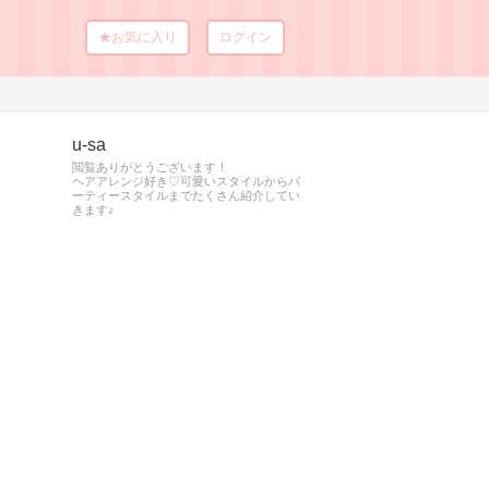
★お気に入り
ログイン
u-sa
閲覧ありがとうございます！
ヘアアレンジ好き♡可愛いスタイルからパ
ーティースタイルまでたくさん紹介してい
きます♪