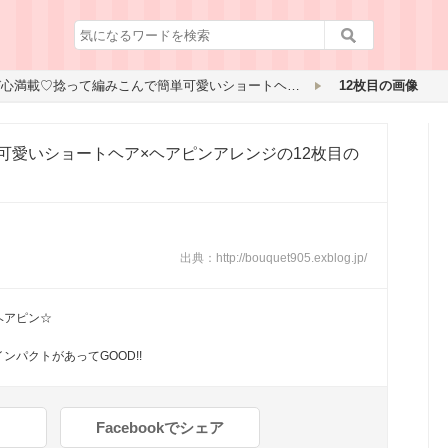
遊び心満載♡捻って編みこんで簡単可愛いショートヘア×ヘアピンアレンジ
12枚目の画像
可愛いショートヘア×ヘアピンアレンジ
の12枚目の
出典：
http://bouquet905.exblog.jp/
ヘアピン☆
パクトがあってGOOD!!
Facebookでシェア