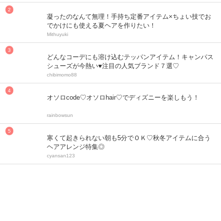
凝ったのなんて無理！手持ち定番アイテム×ちょい技でお
でかけにも使える夏ヘアを作りたい！
Mithuyuki
どんなコーデにも溶け込むテッパンアイテム！キャンパス
シューズが今熱い♥注目の人気ブランド７選♡
chibimomo88
オソロcode♡オソロhair♡でディズニーを楽しもう！
rainbowsun
寒くて起きられない朝も5分でＯＫ♡秋冬アイテムに合う
ヘアアレンジ特集◎
cyansan123