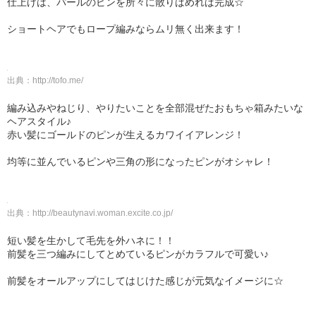
仕上げは、パールのピンを所々に散りばめれば完成☆
ショートヘアでもロープ編みならムリ無く出来ます！
出典：
http://tofo.me/
編み込みやねじり、やりたいことを全部混ぜたおもちゃ箱みたいな
ヘアスタイル♪
赤い髪にゴールドのピンが生えるカワイイアレンジ！
均等に並んでいるピンや三角の形になったピンがオシャレ！
出典：
http://beautynavi.woman.excite.co.jp/
短い髪を生かして毛先を外ハネに！！
前髪を三つ編みにしてとめているピンがカラフルで可愛い♪
前髪をオールアップにしてはじけた感じが元気なイメージに☆