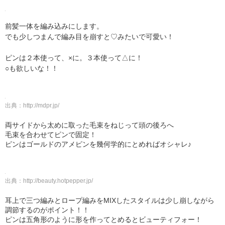
前髪一体を編み込みにします。
でも少しつまんで編み目を崩すと♡みたいで可愛い！
ピンは２本使って、×に。３本使って△に！
○も欲しいな！！
出典：
http://mdpr.jp/
両サイドから太めに取った毛束をねじって頭の後ろへ
毛束を合わせてピンで固定！
ピンはゴールドのアメピンを幾何学的にとめればオシャレ♪
出典：
http://beauty.hotpepper.jp/
耳上で三つ編みとロープ編みをMIXしたスタイルは少し崩しながら
調節するのがポイント！！
ピンは五角形のように形を作ってとめるとビューティフォー！