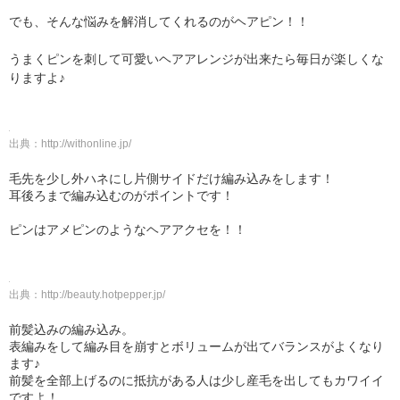
でも、そんな悩みを解消してくれるのがヘアピン！！
うまくピンを刺して可愛いヘアアレンジが出来たら毎日が楽しくな
りますよ♪
出典：
http://withonline.jp/
毛先を少し外ハネにし片側サイドだけ編み込みをします！
耳後ろまで編み込むのがポイントです！
ピンはアメピンのようなヘアアクセを！！
出典：
http://beauty.hotpepper.jp/
前髪込みの編み込み。
表編みをして編み目を崩すとボリュームが出てバランスがよくなり
ます♪
前髪を全部上げるのに抵抗がある人は少し産毛を出してもカワイイ
ですよ！