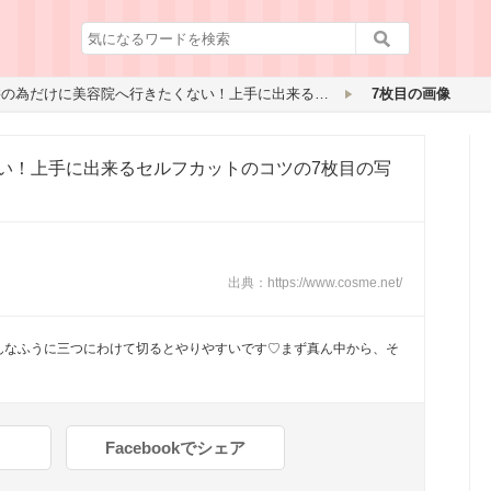
前髪の為だけに美容院へ行きたくない！上手に出来るセルフカットのコツ
7枚目の画像
い！上手に出来るセルフカットのコツ
の7枚目の写
出典：
https://www.cosme.net/
んなふうに三つにわけて切るとやりやすいです♡まず真ん中から、そ
Facebookでシェア