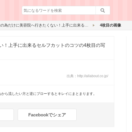
前髪の為だけに美容院へ行きたくない！上手に出来るセルフカットのコツ
4枚目の画像
い！上手に出来るセルフカットのコツ
の4枚目の写
出典：
http://allabout.co.jp/
れから流したい方と逆にプローするとキレイにまとまります。
Facebookでシェア