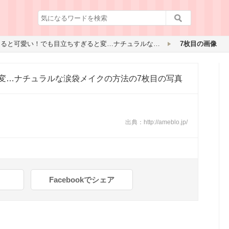
あると可愛い！でも目立ちすぎると変…ナチュラルな涙袋メイクの方法
7枚目の画像
変…ナチュラルな涙袋メイクの方法
の7枚目の写真
出典：
http://ameblo.jp/
Facebookでシェア