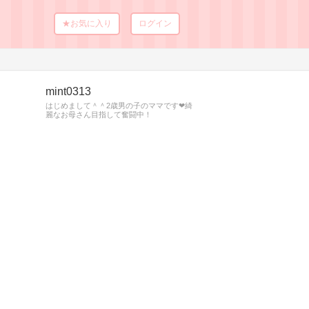
★お気に入り
ログイン
mint0313
はじめまして＾＾2歳男の子のママです❤綺
麗なお母さん目指して奮闘中！