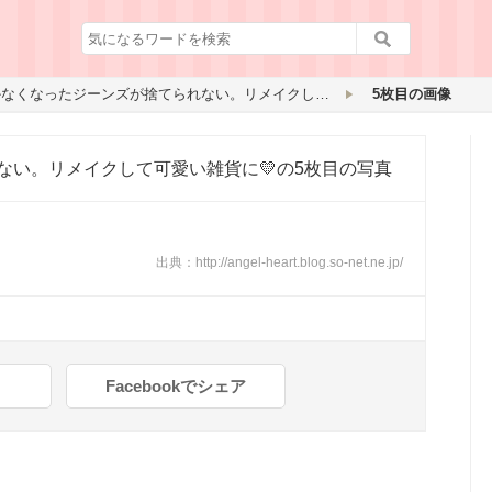
はかなくなったジーンズが捨てられない。リメイクして可愛い雑貨に💛
5枚目の画像
ない。リメイクして可愛い雑貨に💛
の5枚目の写真
出典：
http://angel-heart.blog.so-net.ne.jp/
Facebookでシェア