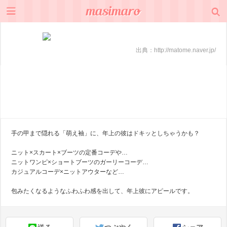
出典：
http://matome.naver.jp/
手の甲まで隠れる「萌え袖」に、年上の彼はドキッとしちゃうかも？
ニット×スカート×ブーツの定番コーデや…
ニットワンピ×ショートブーツのガーリーコーデ…
カジュアルコーデ×ニットアウターなど…
包みたくなるようなふわふわ感を出して、年上彼にアピールです。