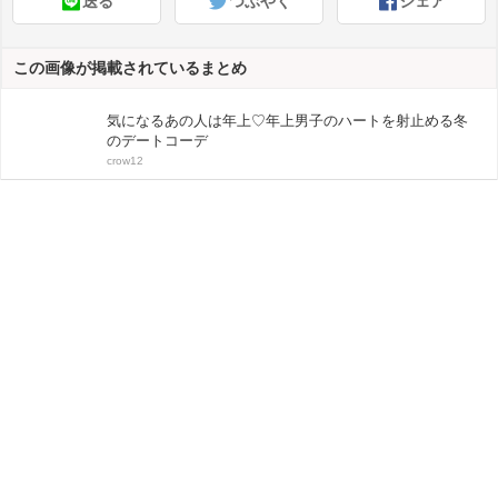
送る
つぶやく
シェア
この画像が掲載されているまとめ
気になるあの人は年上♡年上男子のハートを射止める冬
のデートコーデ
crow12