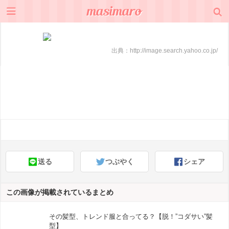
出典：
http://image.search.yahoo.co.jp/
送る
つぶやく
シェア
この画像が掲載されているまとめ
その髪型、トレンド服と合ってる？【脱！”コダサい”髪
型】