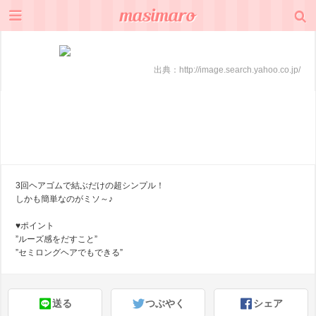
出典：
http://image.search.yahoo.co.jp/
3回ヘアゴムで結ぶだけの超シンプル！
しかも簡単なのがミソ～♪
♥ポイント
”ルーズ感をだすこと”
”セミロングヘアでもできる”
送る
つぶやく
シェア