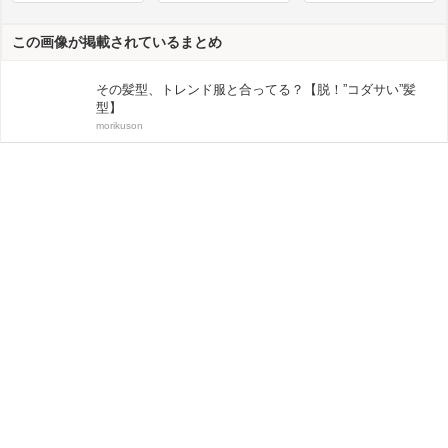
この画像が掲載されているまとめ
その髪型、トレンド服と合ってる？【脱！”コダサい”髪
型】
morikuson