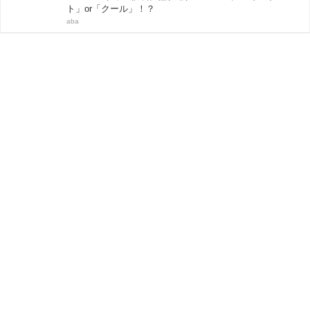
ト」or「クール」！？
aba