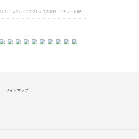
体のラインを強調した仮装。なかなか勇気がいりますが、こんな時だからこそ許される・・・いいえ！むしろ大歓迎されて自分も楽しい「セクシーコスプレ」で大変身！！キュート狙い？それともクールにキメちゃう？
サイトマップ