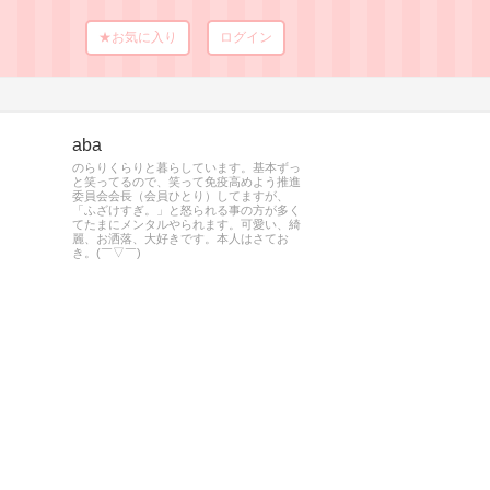
★お気に入り
ログイン
aba
のらりくらりと暮らしています。基本ずっ
と笑ってるので、笑って免疫高めよう推進
委員会会長（会員ひとり）してますが、
「ふざけすぎ。」と怒られる事の方が多く
てたまにメンタルやられます。可愛い、綺
麗、お洒落、大好きです。本人はさてお
き。(￣▽￣)