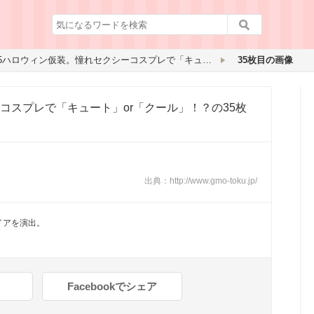
2015ハロウィン仮装。憧れセクシーコスプレで「キュート」or「クール」！？
35枚目の画像
ーコスプレで「キュート」or「クール」！？
の35枚
出典：
http://www.gmo-toku.jp/
イアを演出。
Facebookでシェア