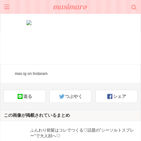
mao.ig
on Instaram
送る
つぶやく
シェア
この画像が掲載されているまとめ
ふんわり前髪はコレでつくる♡話題の"シーソルトスプレ
ー"で大人顔へ♡