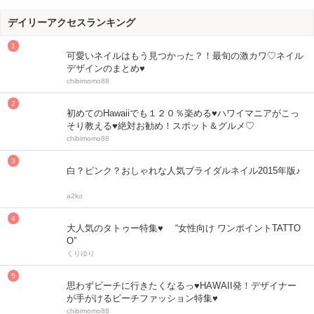
デイリーアクセスランキング
可愛いネイルはもう見つかった？！最旬の激カワ♡ネイル
デザインのまとめ♥
chibimomo88
初めてのHawaiiでも１２０％楽める♥ハワイマニアがこっ
そり教える♥絶対お勧め！スポット＆グルメ♡
chibimomo88
白？ピンク？おしゃれな人気ブライダルネイル2015年版♪
a2ko
大人気のタトゥー特集♥ “女性向け ワンポイントTATTO
O”
くりゆり
思わずビーチに行きたくなるっ♥HAWAII発！デザイナー
が手がけるビーチファッション特集♥
chibimomo88