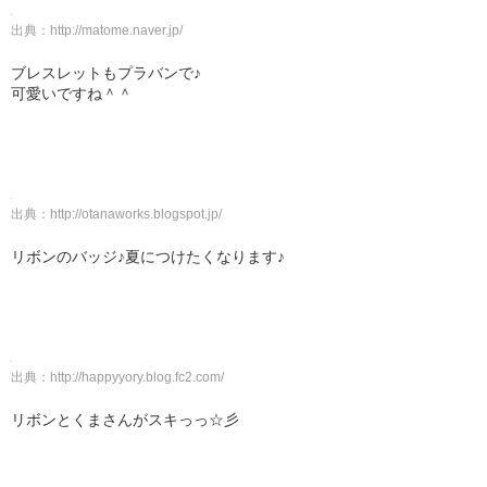
出典：
http://matome.naver.jp/
ブレスレットもプラバンで♪
可愛いですね＾＾
出典：
http://otanaworks.blogspot.jp/
リボンのバッジ♪夏につけたくなります♪
出典：
http://happyyory.blog.fc2.com/
リボンとくまさんがスキっっ☆彡