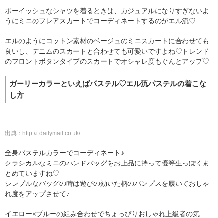
ボーイッシュなシャツを着るときは、カジュアルになりすぎないよ
うにミニのフレアスカートでコーディネートするのがエル流♡
エルのようにコットン素材のベージュのミニスカートに合わせても
良いし、デニムのスカートと合わせても可愛いですよね♡トレンド
のフロントボタンタイプのスカートでオシャレ度もぐんとアップ♡
ガーリーカラーといえばパステル♡エル流パステルの着こな
し方
出典：
http://i.dailymail.co.uk/
全身パステルカラーでコーディネート♪
クラシカルなミニのハンドバッグをお上品に持って優等生っぽくま
とめていますね♡
シンプルなバッグの時は遊びの効いた柄のパンプスを履いておしゃ
れ度をアップさせて♪
イエロー×ブルーの組み合わせでちょっぴりおしゃれ上級者の気