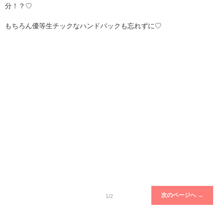
分！？♡
もちろん優等生チックなハンドバックも忘れずに♡
次のページへ →
1/2