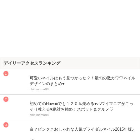
デイリーアクセスランキング
可愛いネイルはもう見つかった？！最旬の激カワ♡ネイル
デザインのまとめ♥
chibimomo88
初めてのHawaiiでも１２０％楽める♥ハワイマニアがこっ
そり教える♥絶対お勧め！スポット＆グルメ♡
chibimomo88
白？ピンク？おしゃれな人気ブライダルネイル2015年版♪