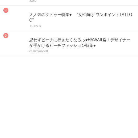
a2ko
大人気のタトゥー特集♥ “女性向け ワンポイントTATTO
O”
くりゆり
思わずビーチに行きたくなるっ♥HAWAII発！デザイナー
が手がけるビーチファッション特集♥
chibimomo88