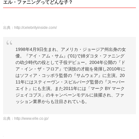
エル・ファニングってどんな子？
出典：
http://celebrityinside.com/
1998年4月9日生まれ、アメリカ・ジョージア州出身の女
優。『アイ・アム・サム』('01)で姉ダコタ・ファニング
の幼少時代の役として子役デビュー。2004年公開の『ド
ア・イン・ザ・フロア』で演技の才能を発揮し2010年に
はソフィア・コッポラ監督の『サムウェア』に主演。20
11年にはスティーヴン・スピルバーグ監督の『スーパー
エイト』にも主演。また2011年には「マーク BY マーク
ジェイコブス」のキャンペーンモデルに抜擢され、ファ
ッション業界からも注目されている。
出典：
http://www.elle.co.jp/