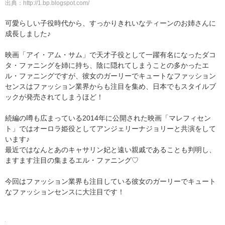
出典：
http://1.bp.blogspot.com/
可愛らしい子役時代から、すっかりきれいなティーンのお姉さんに
成長しました♪
映画「アイ・アム・サム」で天才子役として一躍有名になったダコ
タ・ファニングを姉に持ち、陰に隠れてしまうことの多かったエ
ル・ファニングですが、彼女のガーリーでキュートなファッション
センスはファッション業界からも注目を集め、日本でもスタイルブ
ックが発売されてしまうほど！
続編の噂も広まっている2014年に公開された映画「マレフィセン
ト」ではオーロラ姫役としてアンジェリーナジョリーと共演をして
います♪
最近ではなんとあのキャサリン妃と遠い親戚であることも判明し、
ますます注目の集まるエル・ファニング♡
今回はファッション業界も注目している彼女のガーリーでキュート
なファッションセンスに大注目です！