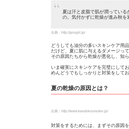
夏は汗と皮脂で肌が潤っている
の。気付かずに乾燥が進み秋を
出典：
http://googirl.jp/
どうしても油分の多いスキンケア用
だけど、夏に肌に与えるダメージっ
その原因たちから乾燥が悪化し、知
いま確実にスキンケアを完璧にして
めんどうでもしっかりと対策をして
夏の乾燥の原因とは？
出典：
http://www.kaedekoumuten.jp/
対策をするためには、まずその原因