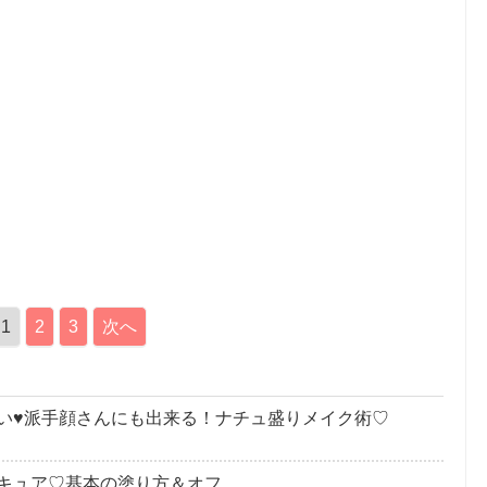
1
2
3
次へ
い♥派手顔さんにも出来る！ナチュ盛りメイク術♡
キュア♡基本の塗り方＆オフ