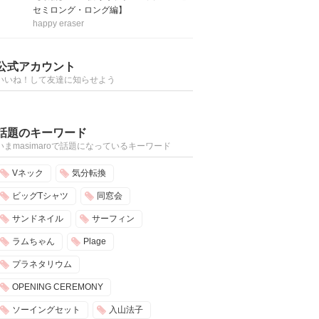
セミロング・ロング編】
happy eraser
公式アカウント
いいね！して友達に知らせよう
話題のキーワード
いまmasimaroで話題になっているキーワード
Vネック
気分転換
ビッグTシャツ
同窓会
サンドネイル
サーフィン
ラムちゃん
Plage
プラネタリウム
OPENING CEREMONY
ソーイングセット
入山法子