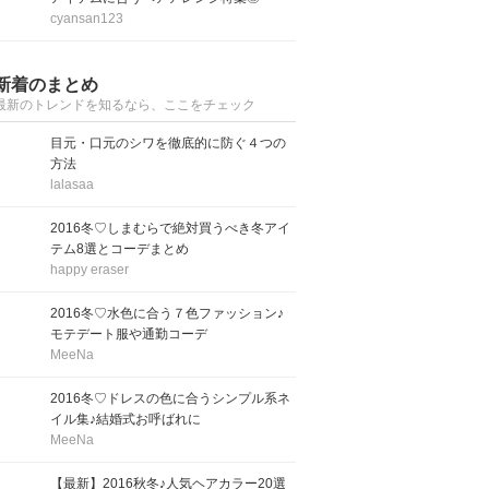
cyansan123
新着のまとめ
最新のトレンドを知るなら、ここをチェック
目元・口元のシワを徹底的に防ぐ４つの
方法
lalasaa
2016冬♡しまむらで絶対買うべき冬アイ
テム8選とコーデまとめ
happy eraser
2016冬♡水色に合う７色ファッション♪
モテデート服や通勤コーデ
MeeNa
2016冬♡ドレスの色に合うシンプル系ネ
イル集♪結婚式お呼ばれに
MeeNa
【最新】2016秋冬♪人気ヘアカラー20選