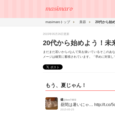
masimaroトップ
美容
20代から始
2015年05月26日更新
20代から始めよう！未
まだまだ若いから♪なんて気を抜いているそこのあ
メージは確実に蓄積されています。「早めに対策し
もう、夏じゃん！
健
@bnr7403
昼間は暑いにゃ… http://t.co/5
2015-05-25