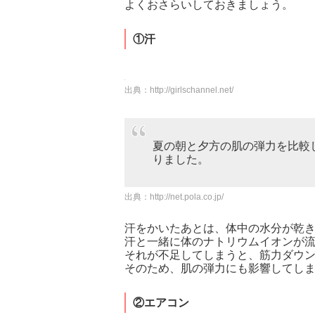
よくおさらいしておきましょう。
①汗
出典：
http://girlschannel.net/
夏の朝と夕方の肌の弾力を比較
りました。
出典：
http://net.pola.co.jp/
汗をかいたあとは、体中の水分が乾
汗と一緒に体のナトリウムイオンが
それが不足してしまうと、筋力ダウ
そのため、肌の弾力にも影響してし
②エアコン