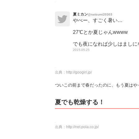
夏ミカン
@natsumi20303
やべー、すごく暑い…
27℃とか夏じゃんwwww
でも夜になれば少しはましに
2015-05-25
出典：
http://googirl.jp/
ついこの前まで春だったのに、もう夏はや
夏でも乾燥する！
出典：
http://net.pola.co.jp/