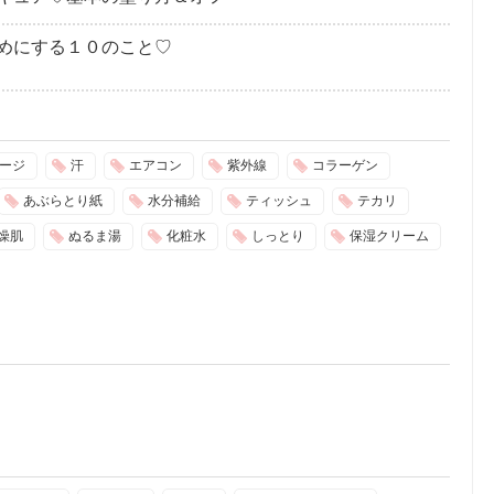
めにする１０のこと♡
ージ
汗
エアコン
紫外線
コラーゲン
あぶらとり紙
水分補給
ティッシュ
テカリ
燥肌
ぬるま湯
化粧水
しっとり
保湿クリーム