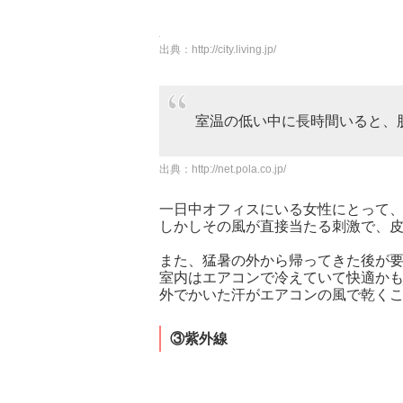
出典：
http://city.living.jp/
室温の低い中に長時間いると、
出典：
http://net.pola.co.jp/
一日中オフィスにいる女性にとって
しかしその風が直接当たる刺激で、
また、猛暑の外から帰ってきた後が
室内はエアコンで冷えていて快適か
外でかいた汗がエアコンの風で乾く
③紫外線