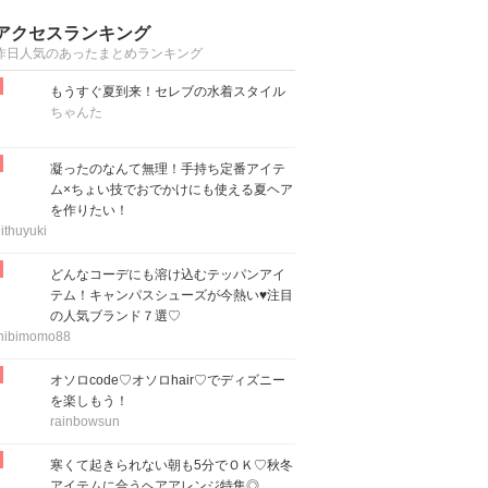
アクセスランキング
昨日人気のあったまとめランキング
もうすぐ夏到来！セレブの水着スタイル
ちゃんた
凝ったのなんて無理！手持ち定番アイテ
ム×ちょい技でおでかけにも使える夏ヘア
を作りたい！
ithuyuki
どんなコーデにも溶け込むテッパンアイ
テム！キャンパスシューズが今熱い♥注目
の人気ブランド７選♡
hibimomo88
オソロcode♡オソロhair♡でディズニー
を楽しもう！
rainbowsun
寒くて起きられない朝も5分でＯＫ♡秋冬
アイテムに合うヘアアレンジ特集◎