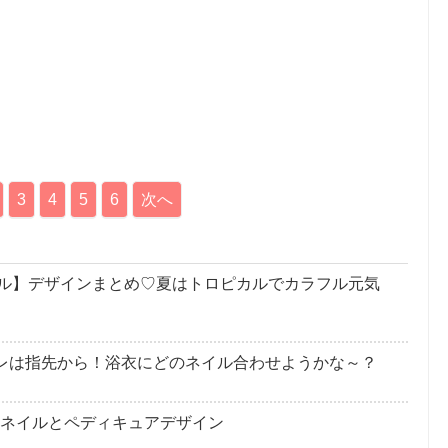
3
4
5
6
次へ
ル】デザインまとめ♡夏はトロピカルでカラフル元気
レは指先から！浴衣にどのネイル合わせようかな～？
トネイルとペディキュアデザイン