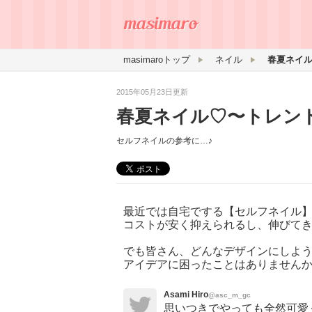
masimaroトップ
ネイル
春夏ネイ
2015年05月23日更新
春夏ネイル♡〜トレン
セルフネイルの参考に…♪
最近では自宅でする【セルフネイル
コストが安く抑えられるし、伸びて
でも皆さん、どんなデザインにしよ
アイデアに困ったことはありません
Asami Hiro
@asc_m_gc
思いつきでやっても全然可愛