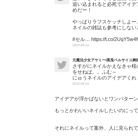
追い込まれると必死でアイデ
めだー！
やっぱりラフスケッチしよー
ネイルの雑誌も参考にしないと
#セル… https://t.co/2UqY5w
2015-05-12
元魔法少女アヤミー/黒兎ベルサイユ舞
さすがにネイルかえなきゃ桜
をせねば。。ふむ～
にゅうネイルのアイデアくれ
2015-05-14
アイデアが浮かばないとワンパター
もっとかわいいネイルしたいのにっ
それにネイルって案外、人に見られ