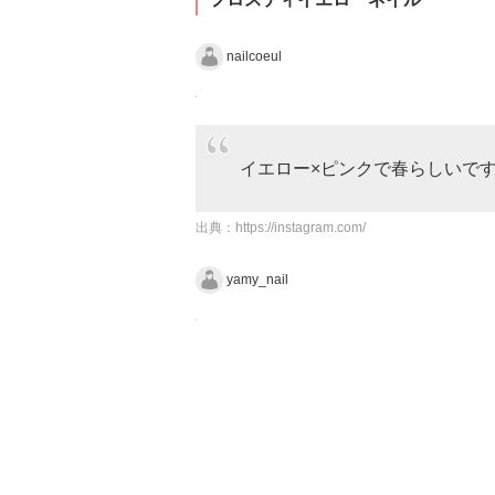
nailcoeul
イエロー×ピンクで春らしいで
出典：
https://instagram.com/
yamy_nail