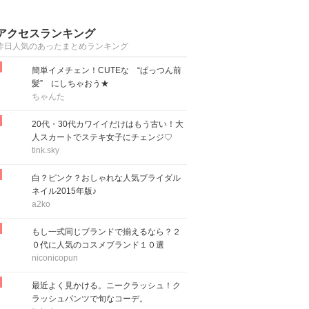
アクセスランキング
昨日人気のあったまとめランキング
簡単イメチェン！CUTEな “ぱっつん前
髪” にしちゃおう★
ちゃんた
20代・30代カワイイだけはもう古い！大
人スカートでステキ女子にチェンジ♡
tink.sky
白？ピンク？おしゃれな人気ブライダル
ネイル2015年版♪
a2ko
もし一式同じブランドで揃えるなら？２
０代に人気のコスメブランド１０選
niconicopun
最近よく見かける。ニークラッシュ！ク
ラッシュパンツで旬なコーデ。