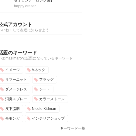
セミロング・ロング編】
happy eraser
公式アカウント
いいね！して友達に知らせよう
話題のキーワード
いまmasimaroで話題になっているキーワード
イメージ
Vネック
サマーニット
フラッグ
ダメージレス
シート
消臭スプレー
カラーストーン
皮下脂肪
Nicole Kidman
モモンガ
インテリアショップ
キーワード一覧