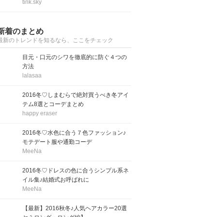
tink.sky
新着のまとめ
最新のトレンドを知るなら、ここをチェック
目元・口元のシワを徹底的に防ぐ４つの
方法
lalasaa
2016冬♡しまむらで絶対買うべき冬アイ
テム8選とコーデまとめ
happy eraser
2016冬♡水色に合う７色ファッション♪
モテデート服や通勤コーデ
MeeNa
2016冬♡ドレスの色に合うシンプル系ネ
イル集♪結婚式お呼ばれに
MeeNa
【最新】2016秋冬♪人気ヘアカラー20選