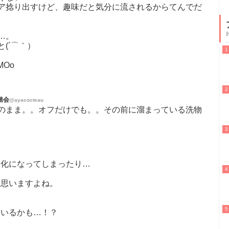
ア捻り出すけど、趣味だと気分に流されるからてんでだ
…。
(´⌒｀）
4MOo
踏会
@ayacocteau
のまま。。オフだけでも。。その前に溜まっている洗物
ン化になってしまったり…
て思いますよね。
ているかも…！？