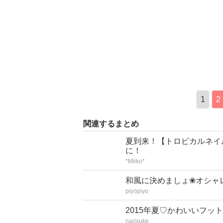
1
2
関連するまとめ
夏到来！【トロピカルネイ
に！
*Miiko*
和風に決めましょ❀オシャ
piyopiyo
2015年夏♡かわいいフッ
narisuke