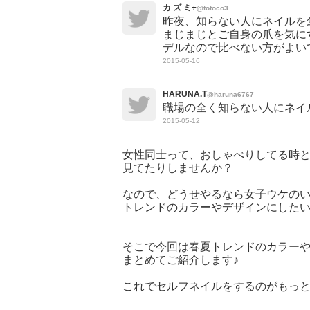
カ ズ ミ÷
@totoco3
昨夜、知らない人にネイルを
まじまじとご自身の爪を気に
デルなので比べない方がよい
2015-05-16
HARUNA.T
@haruna6767
職場の全く知らない人にネイルか
2015-05-12
女性同士って、おしゃべりしてる時
見てたりしませんか？
なので、どうせやるなら女子ウケの
トレンドのカラーやデザインにした
そこで今回は春夏トレンドのカラー
まとめてご紹介します♪
これでセルフネイルをするのがもっと