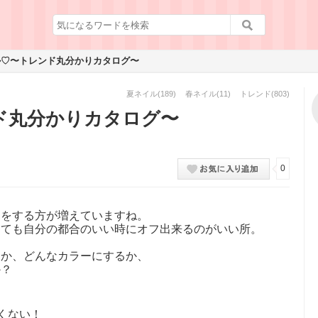
ル♡〜トレンド丸分かりカタログ〜
夏ネイル
(189)
春ネイル
(11)
トレンド
(803)
ド丸分かりカタログ〜
0
】をする方が増えていますね。
きても自分の都合のいい時にオフ出来るのがいい所。
うか、どんなカラーにするか、
か？
くない！