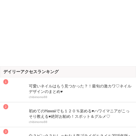
デイリーアクセスランキング
可愛いネイルはもう見つかった？！最旬の激カワ♡ネイル
デザインのまとめ♥
chibimomo88
初めてのHawaiiでも１２０％楽める♥ハワイマニアがこっ
そり教える♥絶対お勧め！スポット＆グルメ♡
chibimomo88
白？ピンク？おしゃれな人気ブライダルネイル2015年版♪