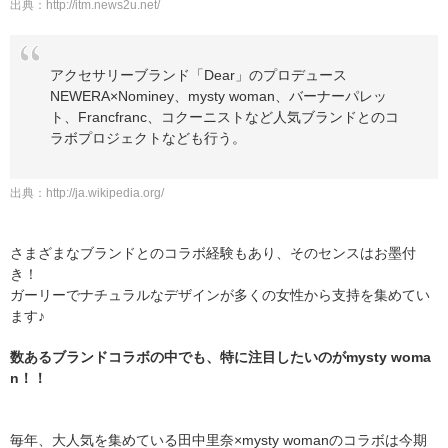
出典：
http://itm.news2u.net/
アクセサリーブランド「Dear」のプロデュース
NEWERA×Nominey、mysty woman、バーナーパレッ
ト、Francfranc、コクーニストなど人気ブランドとのコ
ラボプロジェクトなども行う。
出典：
http://ja.wikipedia.org/
さまざまなブランドとのコラボ経験もあり、そのセンスはお墨付
き！
ガーリーでナチュラルなデザインが多くの女性から支持を集めてい
ます♪
数あるブランドコラボの中でも、特に注目したいのがmysty woma
n！！
毎年、大人気を集めている田中里奈×mysty womanのコラボは今期