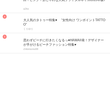
a2ko
大人気のタトゥー特集♥ “女性向け ワンポイントTATTO
O”
くりゆり
思わずビーチに行きたくなるっ♥HAWAII発！デザイナー
が手がけるビーチファッション特集♥
chibimomo88