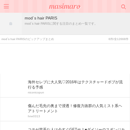
mod`s hair PARIS
mod`s hair PARISに関する注目のまとめ一覧です。
mod`s hair PARISのピックアップまとめ
6件/全12668件
海外セレブに大人気♡2016年はテクスチャードボブが流
行る予感
niconicopun
傷んだ毛先の奥まで浸透！修復力抜群の人気ミスト系ヘ
アトリートメント
hne0313
コテが苦手な人は今すぐGETせよ♥ダイソーのスポンジカ