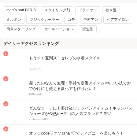
mod`s hair PARIS
スタイリング剤
ドライヤー
巻き髪
ミルボン
マジックカーラー
コテ
中村アン
ヘアアイロン
簡単スタイリング
カールローション
資生堂
デイリーアクセスランキング
もうすぐ夏到来！セレブの水着スタイル
ちゃんた
凝ったのなんて無理！手持ち定番アイテム×ちょい技でお
でかけにも使える夏ヘアを作りたい！
Mithuyuki
どんなコーデにも溶け込むテッパンアイテム！キャンパス
シューズが今熱い♥注目の人気ブランド７選♡
chibimomo88
オソロcode♡オソロhair♡でディズニーを楽しもう！