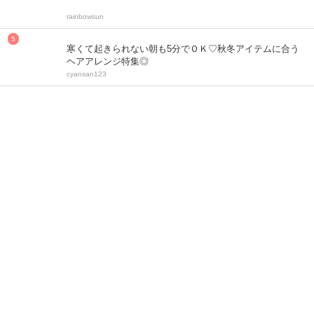
rainbowsun
寒くて起きられない朝も5分でＯＫ♡秋冬アイテムに合う
ヘアアレンジ特集◎
cyansan123