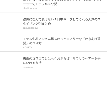
ーラーでモテフルユワ髪
chobinobuta
強風になんて負けない！日中キープしてくれる人気のス
タイリング剤まとめ
sakuradanow
モデル中村アンさん風ふわっとエアリーな「かきあげ前
髪」の作り方
KOKKO
梅雨のゴワゴワとはもうおさらば！サラサラヘアーを手
にいれる方法
maniisan