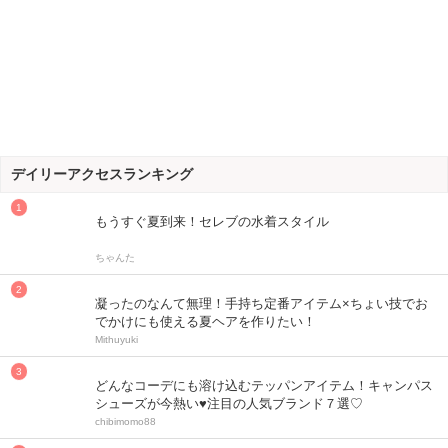
デイリーアクセスランキング
もうすぐ夏到来！セレブの水着スタイル
ちゃんた
凝ったのなんて無理！手持ち定番アイテム×ちょい技でお
でかけにも使える夏ヘアを作りたい！
Mithuyuki
どんなコーデにも溶け込むテッパンアイテム！キャンパス
シューズが今熱い♥注目の人気ブランド７選♡
chibimomo88