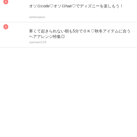
オソロcode♡オソロhair♡でディズニーを楽しもう！
rainbowsun
寒くて起きられない朝も5分でＯＫ♡秋冬アイテムに合う
ヘアアレンジ特集◎
cyansan123