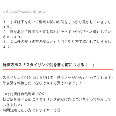
出典：
http://www.beauty-co.jp/
１、まずは下を向いて根元や髪の内側をしっかり乾かしていきまし
ょう。
２、顔をあげて顔周りの髪を流れにそって上から下へと乾かしてい
きましょう。
３、２以外の髪（後方の髪など）も同じやり方で乾かしていきまし
ょう。
解決方法２「スタイリング剤を巻く前につける！！」
スタイリング剤をつけるだけで、熱ダメージからも守ってくれます♪
巻き髪を維持したいならば今すぐ買うべきです！！
つけた後は自然乾燥でOK！
朝ご飯を食べる前にスタイリング剤だけ先につけちゃって乾かして
おきましょ♪
時間短縮したい方はドライヤーで◎