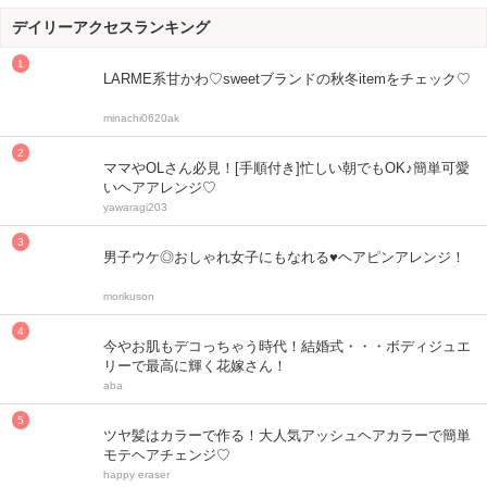
デイリーアクセスランキング
LARME系甘かわ♡sweetブランドの秋冬itemをチェック♡
minachi0620ak
ママやOLさん必見！[手順付き]忙しい朝でもOK♪簡単可愛
いヘアアレンジ♡
yawaragi203
男子ウケ◎おしゃれ女子にもなれる♥ヘアピンアレンジ！
morikuson
今やお肌もデコっちゃう時代！結婚式・・・ボディジュエ
リーで最高に輝く花嫁さん！
aba
ツヤ髪はカラーで作る！大人気アッシュヘアカラーで簡単
モテヘアチェンジ♡
happy eraser