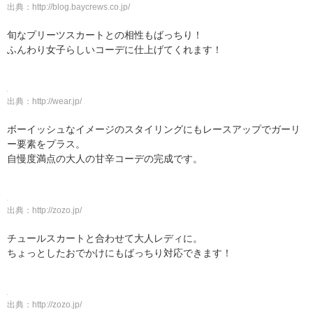
出典：
http://blog.baycrews.co.jp/
旬なプリーツスカートとの相性もばっちり！
ふんわり女子らしいコーデに仕上げてくれます！
出典：
http://wear.jp/
ボーイッシュなイメージのスタイリングにもレースアップでガーリ
ー要素をプラス。
自慢度満点の大人の甘辛コーデの完成です。
出典：
http://zozo.jp/
チュールスカートと合わせて大人レディに。
ちょっとしたおでかけにもばっちり対応できます！
出典：
http://zozo.jp/