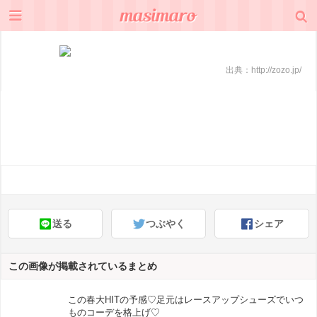
出典：
http://zozo.jp/
送る
つぶやく
シェア
この画像が掲載されているまとめ
この春大HITの予感♡足元はレースアップシューズでいつ
ものコーデを格上げ♡