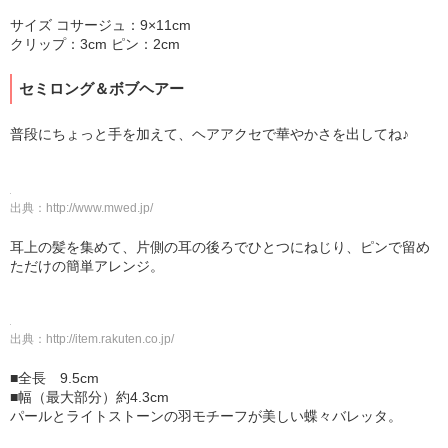
サイズ コサージュ：9×11cm
クリップ：3cm ピン：2cm
セミロング＆ボブヘアー
普段にちょっと手を加えて、ヘアアクセで華やかさを出してね♪
出典：
http://www.mwed.jp/
耳上の髪を集めて、片側の耳の後ろでひとつにねじり、ピンで留め
ただけの簡単アレンジ。
出典：
http://item.rakuten.co.jp/
■全長 9.5cm
■幅（最大部分）約4.3cm
パールとライトストーンの羽モチーフが美しい蝶々バレッタ。