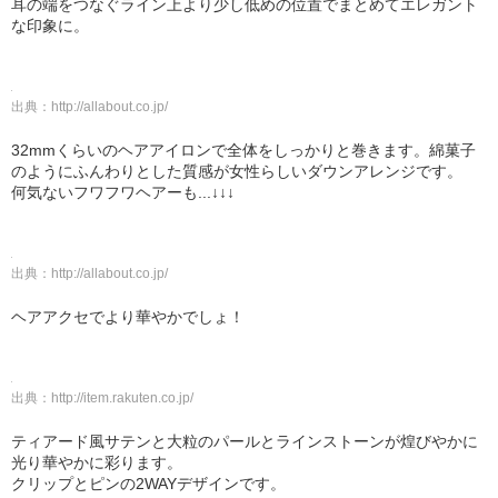
耳の端をつなぐライン上より少し低めの位置でまとめてエレガント
な印象に。
出典：
http://allabout.co.jp/
32mmくらいのヘアアイロンで全体をしっかりと巻きます。綿菓子
のようにふんわりとした質感が女性らしいダウンアレンジです。
何気ないフワフワヘアーも...↓↓↓
出典：
http://allabout.co.jp/
ヘアアクセでより華やかでしょ！
出典：
http://item.rakuten.co.jp/
ティアード風サテンと大粒のパールとラインストーンが煌びやかに
光り華やかに彩ります。
クリップとピンの2WAYデザインです。