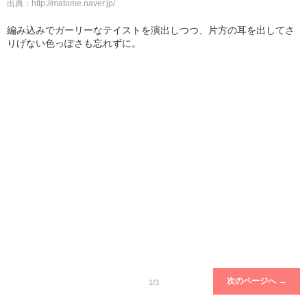
出典：
http://matome.naver.jp/
編み込みでガーリーなテイストを演出しつつ、片方の耳を出してさ
りげない色っぽさも忘れずに。
次のページへ →
1/3