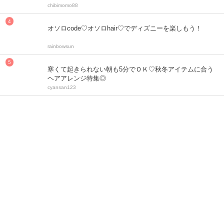
chibimomo88
オソロcode♡オソロhair♡でディズニーを楽しもう！
rainbowsun
寒くて起きられない朝も5分でＯＫ♡秋冬アイテムに合う
ヘアアレンジ特集◎
cyansan123