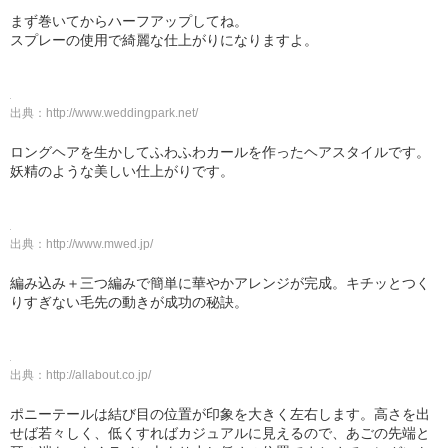
まず巻いてからハーフアップしてね。
スプレーの使用で綺麗な仕上がりになりますよ。
出典：
http://www.weddingpark.net/
ロングヘアを生かしてふわふわカールを作ったヘアスタイルです。
妖精のような美しい仕上がりです。
出典：
http://www.mwed.jp/
編み込み＋三つ編みで簡単に華やかアレンジが完成。キチッとつく
りすぎない毛先の動きが成功の秘訣。
出典：
http://allabout.co.jp/
ポニーテールは結び目の位置が印象を大きく左右します。高さを出
せば若々しく、低くすればカジュアルに見えるので、あごの先端と