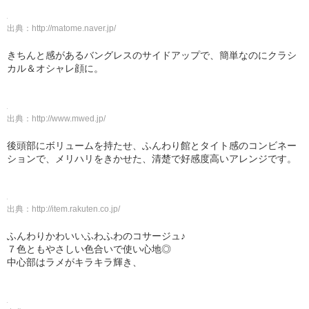
出典：
http://matome.naver.jp/
きちんと感があるバングレスのサイドアップで、簡単なのにクラシ
カル＆オシャレ顔に。
出典：
http://www.mwed.jp/
後頭部にボリュームを持たせ、ふんわり館とタイト感のコンビネー
ションで、メリハリをきかせた、清楚で好感度高いアレンジです。
出典：
http://item.rakuten.co.jp/
ふんわりかわいいふわふわのコサージュ♪
７色ともやさしい色合いで使い心地◎
中心部はラメがキラキラ輝き、