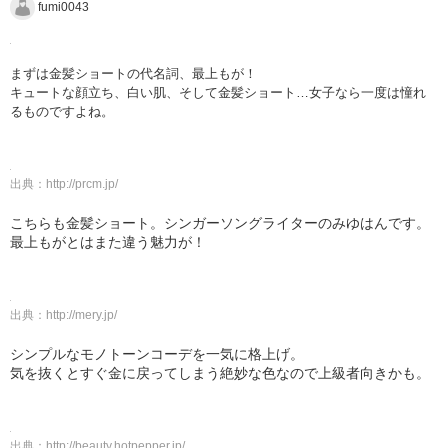
fumi0043
まずは金髪ショートの代名詞、最上もが！
キュートな顔立ち、白い肌、そして金髪ショート…女子なら一度は憧れ
るものですよね。
出典：
http://prcm.jp/
こちらも金髪ショート。シンガーソングライターのみゆはんです。
最上もがとはまた違う魅力が！
出典：
http://mery.jp/
シンプルなモノトーンコーデを一気に格上げ。
気を抜くとすぐ金に戻ってしまう絶妙な色なので上級者向きかも。
出典：
http://beauty.hotpepper.jp/