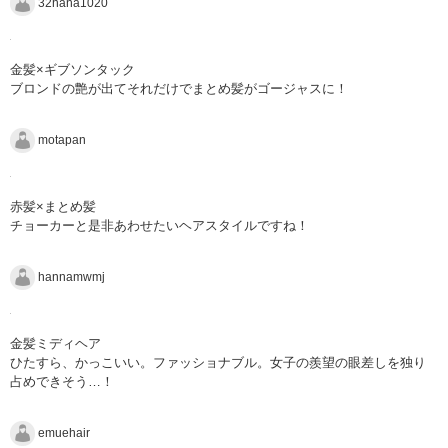
32hana1020
金髪×ギブソンタック
ブロンドの艶が出てそれだけでまとめ髪がゴージャスに！
motapan
赤髪×まとめ髪
チョーカーと是非あわせたいヘアスタイルですね！
hannamwmj
金髪ミディヘア
ひたすら、かっこいい。ファッショナブル。女子の羨望の眼差しを独り
占めできそう…！
emuehair