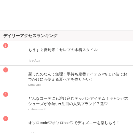
デイリーアクセスランキング
もうすぐ夏到来！セレブの水着スタイル
ちゃんた
凝ったのなんて無理！手持ち定番アイテム×ちょい技でお
でかけにも使える夏ヘアを作りたい！
Mithuyuki
どんなコーデにも溶け込むテッパンアイテム！キャンパス
シューズが今熱い♥注目の人気ブランド７選♡
chibimomo88
オソロcode♡オソロhair♡でディズニーを楽しもう！