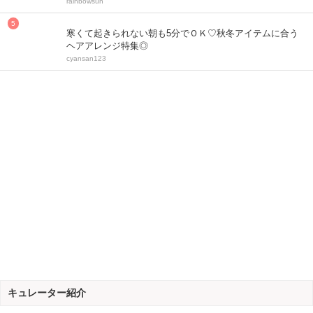
rainbowsun
寒くて起きられない朝も5分でＯＫ♡秋冬アイテムに合う
ヘアアレンジ特集◎
cyansan123
キュレーター紹介